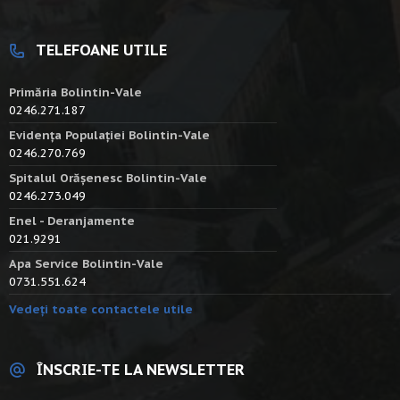
TELEFOANE UTILE
Primăria Bolintin-Vale
0246.271.187
Evidența Populației Bolintin-Vale
0246.270.769
Spitalul Orășenesc Bolintin-Vale
0246.273.049
Enel - Deranjamente
021.9291
Apa Service Bolintin-Vale
0731.551.624
Vedeți toate contactele utile
ÎNSCRIE-TE LA NEWSLETTER