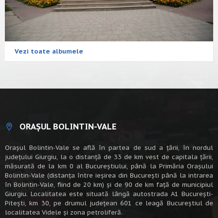
Vezi toate albumele
ORAȘUL BOLINTIN-VALE
Oraşul Bolintin-Vale se află în partea de sud a ţării, în nordul
judeţului Giurgiu, la o distanţă de 33 de km vest de capitala țării,
măsurată de la km 0 al Bucureștiului, până la Primăria Orașului
Bolintin-Vale (distanța între ieșirea din București până la intrarea
în Bolintin-Vale, fiind de 20 km) şi de 90 de km faţă de municipiul
Giurgiu. Localitatea este situată lângă autostrada A1 Bucureşti-
Piteşti, km 30, pe drumul judeţean 601 ce leagă Bucureştiul de
localitatea Videle şi zona petroliferă.