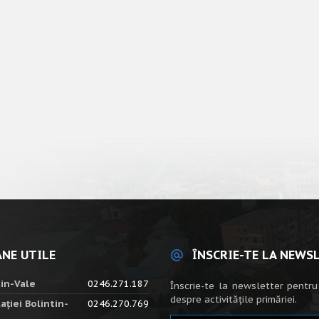
NE UTILE
ÎNSCRIE-TE LA NEWS
tin-Vale
0246.271.187
Înscrie-te la newsletter pentru
despre activitățile primăriei.
ației Bolintin-
0246.270.769