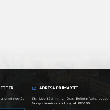
LETTER
ADRESA PRIMĂRIEI
 a primi noutăți
Str. Libertății nr. 1, Oraș Bolintin-Vale, Județ
Giurgiu, România, cod poștal: 085100