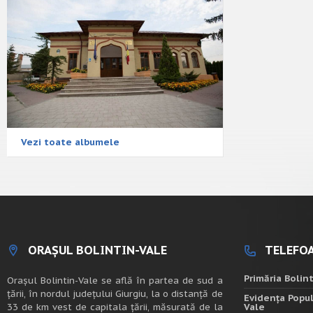
Vezi toate albumele
ORAȘUL BOLINTIN-VALE
TELEFOA
Primăria Bolin
Oraşul Bolintin-Vale se află în partea de sud a
ţării, în nordul judeţului Giurgiu, la o distanţă de
Evidența Popul
33 de km vest de capitala țării, măsurată de la
Vale