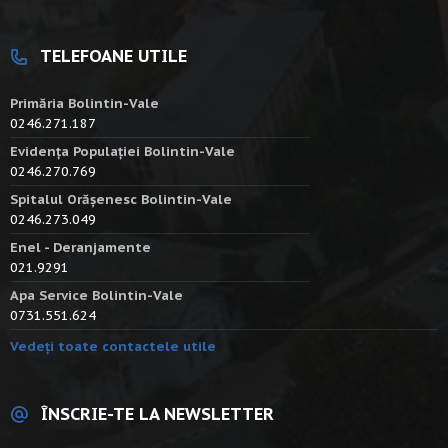
TELEFOANE UTILE
Primăria Bolintin-Vale
0246.271.187
Evidența Populației Bolintin-Vale
0246.270.769
Spitalul Orășenesc Bolintin-Vale
0246.273.049
Enel - Deranjamente
021.9291
Apa Service Bolintin-Vale
0731.551.624
Vedeți toate contactele utile
ÎNSCRIE-TE LA NEWSLETTER