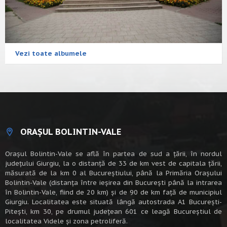
Vezi toate albumele
ORAȘUL BOLINTIN-VALE
Oraşul Bolintin-Vale se află în partea de sud a ţării, în nordul
judeţului Giurgiu, la o distanţă de 33 de km vest de capitala țării,
măsurată de la km 0 al Bucureștiului, până la Primăria Orașului
Bolintin-Vale (distanța între ieșirea din București până la intrarea
în Bolintin-Vale, fiind de 20 km) şi de 90 de km faţă de municipiul
Giurgiu. Localitatea este situată lângă autostrada A1 Bucureşti-
Piteşti, km 30, pe drumul judeţean 601 ce leagă Bucureştiul de
localitatea Videle şi zona petroliferă.