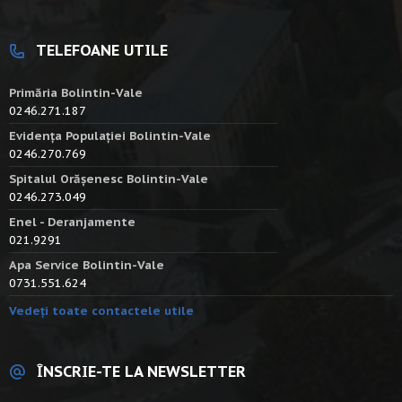
TELEFOANE UTILE
Primăria Bolintin-Vale
0246.271.187
Evidența Populației Bolintin-Vale
0246.270.769
Spitalul Orășenesc Bolintin-Vale
0246.273.049
Enel - Deranjamente
021.9291
Apa Service Bolintin-Vale
0731.551.624
Vedeți toate contactele utile
ÎNSCRIE-TE LA NEWSLETTER