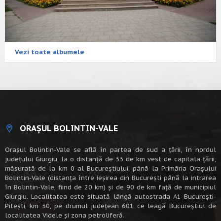
Vezi toate albumele
ORAȘUL BOLINTIN-VALE
Oraşul Bolintin-Vale se află în partea de sud a ţării, în nordul
judeţului Giurgiu, la o distanţă de 33 de km vest de capitala țării,
măsurată de la km 0 al Bucureștiului, până la Primăria Orașului
Bolintin-Vale (distanța între ieșirea din București până la intrarea
în Bolintin-Vale, fiind de 20 km) şi de 90 de km faţă de municipiul
Giurgiu. Localitatea este situată lângă autostrada A1 Bucureşti-
Piteşti, km 30, pe drumul judeţean 601 ce leagă Bucureştiul de
localitatea Videle şi zona petroliferă.