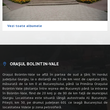
Vezi toate albumele
ORAȘUL BOLINTIN-VALE
Oraşul Bolintin-Vale se află în partea de sud a ţării, în nordul
judeţului Giurgiu, la o distanţă de 33 de km vest de capitala țării,
măsurată de la km 0 al Bucureștiului, până la Primăria Orașului
Bolintin-Vale (distanța între ieșirea din București până la intrarea
în Bolintin-Vale, fiind de 20 km) şi de 90 de km faţă de municipiul
Giurgiu. Localitatea este situată lângă autostrada A1 Bucureşti-
Piteşti, km 30, pe drumul judeţean 601 ce leagă Bucureştiul de
localitatea Videle şi zona petroliferă.