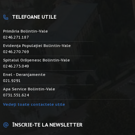
TELEFOANE UTILE
Primăria Bolintin-Vale
0246.271.187
Evidența Populației Bolintin-Vale
0246.270.769
Spitalul Orășenesc Bolintin-Vale
0246.273.049
Enel - Deranjamente
021.9291
Apa Service Bolintin-Vale
0731.551.624
Vedeți toate contactele utile
ÎNSCRIE-TE LA NEWSLETTER