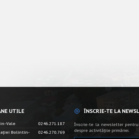
NE UTILE
ÎNSCRIE-TE LA NEWS
tin-Vale
0246.271.187
Înscrie-te la newsletter pentru
despre activitățile primăriei.
ației Bolintin-
0246.270.769