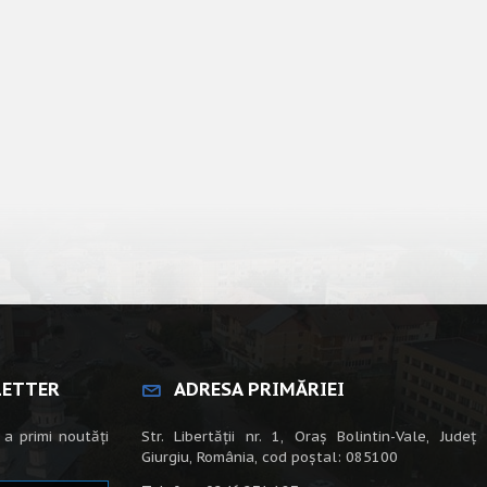
LETTER
ADRESA PRIMĂRIEI
 a primi noutăți
Str. Libertății nr. 1, Oraș Bolintin-Vale, Județ
Giurgiu, România, cod poștal: 085100