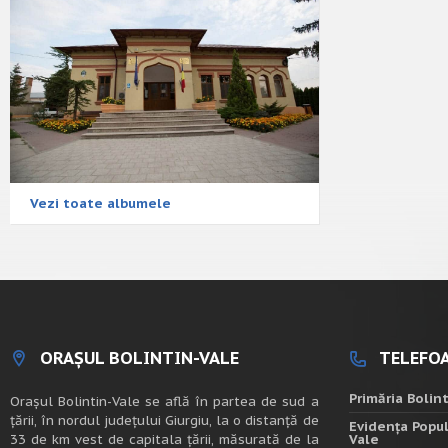
Vezi toate albumele
ORAȘUL BOLINTIN-VALE
TELEFOA
Primăria Bolin
Oraşul Bolintin-Vale se află în partea de sud a
ţării, în nordul judeţului Giurgiu, la o distanţă de
Evidența Popul
33 de km vest de capitala țării, măsurată de la
Vale