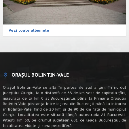
Vezi toate albumele
ORAȘUL BOLINTIN-VALE
Oraşul Bolintin-Vale se află în partea de sud a ţării, în nordul
judeţului Giurgiu, la o distanţă de 33 de km vest de capitala țării,
măsurată de la km 0 al Bucureștiului, până la Primăria Orașului
Bolintin-Vale (distanța între ieșirea din București până la intrarea
în Bolintin-Vale, fiind de 20 km) şi de 90 de km faţă de municipiul
Giurgiu. Localitatea este situată lângă autostrada A1 Bucureşti-
Piteşti, km 30, pe drumul judeţean 601 ce leagă Bucureştiul de
localitatea Videle şi zona petroliferă.