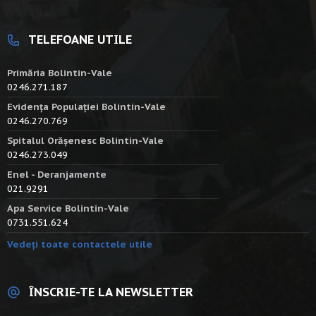
TELEFOANE UTILE
Primăria Bolintin-Vale
0246.271.187
Evidența Populației Bolintin-Vale
0246.270.769
Spitalul Orășenesc Bolintin-Vale
0246.273.049
Enel - Deranjamente
021.9291
Apa Service Bolintin-Vale
0731.551.624
Vedeți toate contactele utile
ÎNSCRIE-TE LA NEWSLETTER