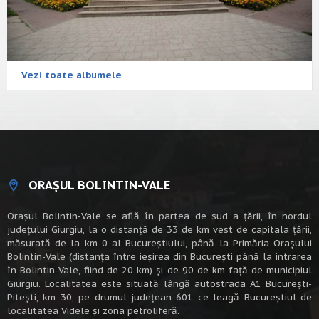
Vezi toate albumele
ORAȘUL BOLINTIN-VALE
Oraşul Bolintin-Vale se află în partea de sud a ţării, în nordul
judeţului Giurgiu, la o distanţă de 33 de km vest de capitala țării,
măsurată de la km 0 al Bucureștiului, până la Primăria Orașului
Bolintin-Vale (distanța între ieșirea din București până la intrarea
în Bolintin-Vale, fiind de 20 km) şi de 90 de km faţă de municipiul
Giurgiu. Localitatea este situată lângă autostrada A1 Bucureşti-
Piteşti, km 30, pe drumul judeţean 601 ce leagă Bucureştiul de
localitatea Videle şi zona petroliferă.