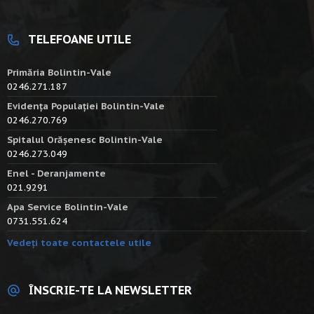
TELEFOANE UTILE
Primăria Bolintin-Vale
0246.271.187
Evidența Populației Bolintin-Vale
0246.270.769
Spitalul Orășenesc Bolintin-Vale
0246.273.049
Enel - Deranjamente
021.9291
Apa Service Bolintin-Vale
0731.551.624
Vedeți toate contactele utile
ÎNSCRIE-TE LA NEWSLETTER