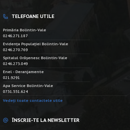
TELEFOANE UTILE
Primăria Bolintin-Vale
0246.271.187
Evidența Populației Bolintin-Vale
0246.270.769
Spitalul Orășenesc Bolintin-Vale
0246.273.049
Enel - Deranjamente
021.9291
Apa Service Bolintin-Vale
0731.551.624
Vedeți toate contactele utile
ÎNSCRIE-TE LA NEWSLETTER