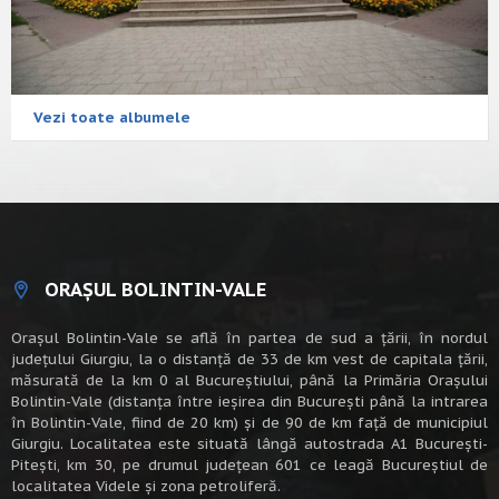
Vezi toate albumele
ORAȘUL BOLINTIN-VALE
Oraşul Bolintin-Vale se află în partea de sud a ţării, în nordul
judeţului Giurgiu, la o distanţă de 33 de km vest de capitala țării,
măsurată de la km 0 al Bucureștiului, până la Primăria Orașului
Bolintin-Vale (distanța între ieșirea din București până la intrarea
în Bolintin-Vale, fiind de 20 km) şi de 90 de km faţă de municipiul
Giurgiu. Localitatea este situată lângă autostrada A1 Bucureşti-
Piteşti, km 30, pe drumul judeţean 601 ce leagă Bucureştiul de
localitatea Videle şi zona petroliferă.