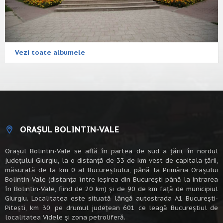
Vezi toate albumele
ORAȘUL BOLINTIN-VALE
Oraşul Bolintin-Vale se află în partea de sud a ţării, în nordul
judeţului Giurgiu, la o distanţă de 33 de km vest de capitala țării,
măsurată de la km 0 al Bucureștiului, până la Primăria Orașului
Bolintin-Vale (distanța între ieșirea din București până la intrarea
în Bolintin-Vale, fiind de 20 km) şi de 90 de km faţă de municipiul
Giurgiu. Localitatea este situată lângă autostrada A1 Bucureşti-
Piteşti, km 30, pe drumul judeţean 601 ce leagă Bucureştiul de
localitatea Videle şi zona petroliferă.