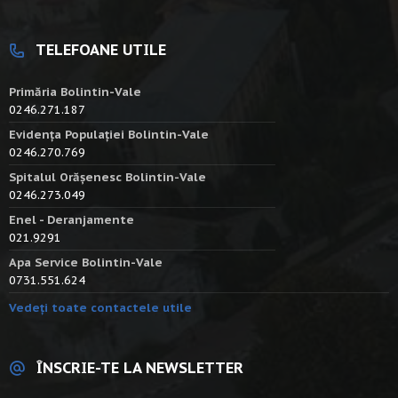
TELEFOANE UTILE
Primăria Bolintin-Vale
0246.271.187
Evidența Populației Bolintin-Vale
0246.270.769
Spitalul Orășenesc Bolintin-Vale
0246.273.049
Enel - Deranjamente
021.9291
Apa Service Bolintin-Vale
0731.551.624
Vedeți toate contactele utile
ÎNSCRIE-TE LA NEWSLETTER