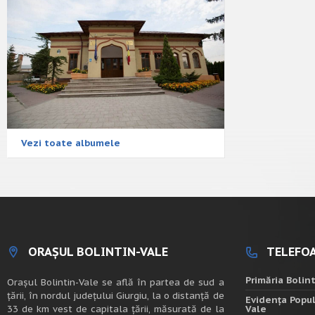
Vezi toate albumele
ORAȘUL BOLINTIN-VALE
TELEFOA
Primăria Bolin
Oraşul Bolintin-Vale se află în partea de sud a
ţării, în nordul judeţului Giurgiu, la o distanţă de
Evidența Popul
33 de km vest de capitala țării, măsurată de la
Vale