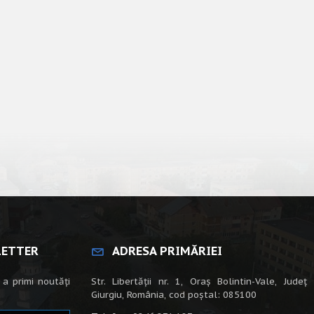
LETTER
ADRESA PRIMĂRIEI
 a primi noutăți
Str. Libertății nr. 1, Oraș Bolintin-Vale, Județ
Giurgiu, România, cod poștal: 085100