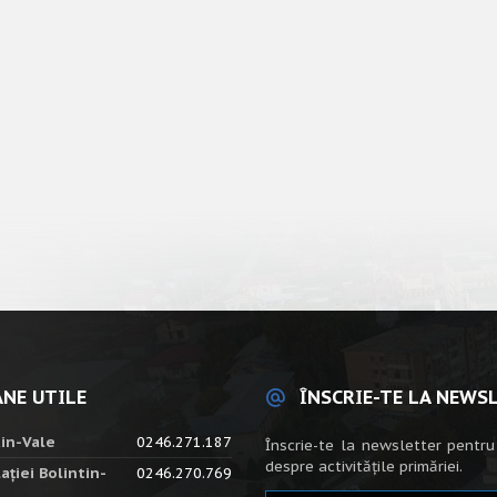
NE UTILE
ÎNSCRIE-TE LA NEWS
tin-Vale
0246.271.187
Înscrie-te la newsletter pentru
despre activitățile primăriei.
ației Bolintin-
0246.270.769