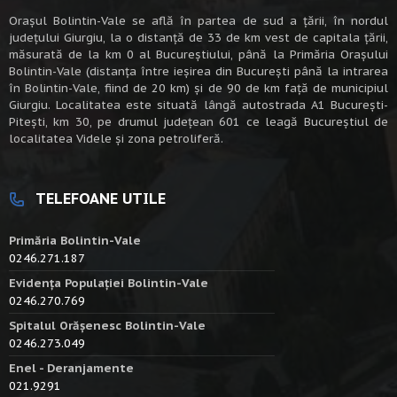
Oraşul Bolintin-Vale se află în partea de sud a ţării, în nordul
judeţului Giurgiu, la o distanţă de 33 de km vest de capitala țării,
măsurată de la km 0 al Bucureștiului, până la Primăria Orașului
Bolintin-Vale (distanța între ieșirea din București până la intrarea
în Bolintin-Vale, fiind de 20 km) şi de 90 de km faţă de municipiul
Giurgiu. Localitatea este situată lângă autostrada A1 Bucureşti-
Piteşti, km 30, pe drumul judeţean 601 ce leagă Bucureştiul de
localitatea Videle şi zona petroliferă.
TELEFOANE UTILE
Primăria Bolintin-Vale
0246.271.187
Evidența Populației Bolintin-Vale
0246.270.769
Spitalul Orășenesc Bolintin-Vale
0246.273.049
Enel - Deranjamente
021.9291