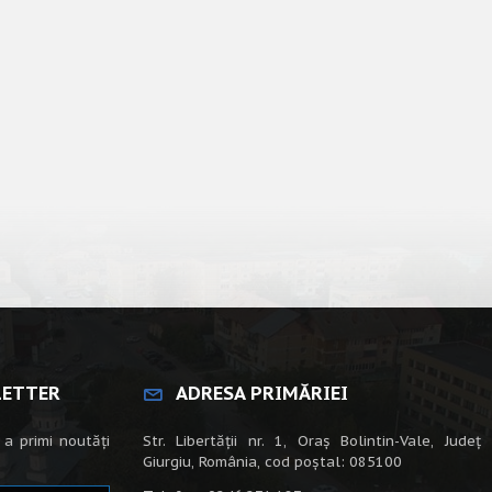
LETTER
ADRESA PRIMĂRIEI
 a primi noutăți
Str. Libertății nr. 1, Oraș Bolintin-Vale, Județ
Giurgiu, România, cod poștal: 085100