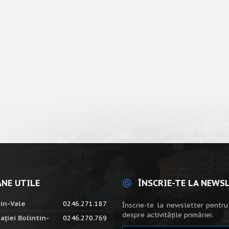
NE UTILE
ÎNSCRIE-TE LA NEWS
tin-Vale
0246.271.187
Înscrie-te la newsletter pentru
despre activitățile primăriei.
ației Bolintin-
0246.270.769