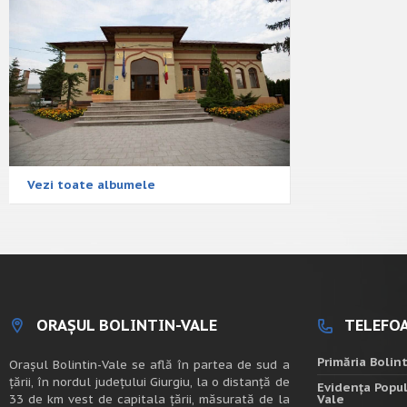
Vezi toate albumele
ORAȘUL BOLINTIN-VALE
TELEFOA
Primăria Bolin
Oraşul Bolintin-Vale se află în partea de sud a
ţării, în nordul judeţului Giurgiu, la o distanţă de
Evidența Popul
33 de km vest de capitala țării, măsurată de la
Vale