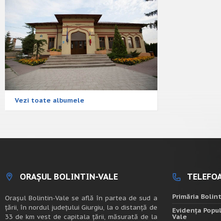
Vezi toate albumele
ORAȘUL BOLINTIN-VALE
TELEFOA
Primăria Bolin
Oraşul Bolintin-Vale se află în partea de sud a
ţării, în nordul judeţului Giurgiu, la o distanţă de
Evidența Popul
33 de km vest de capitala țării, măsurată de la
Vale