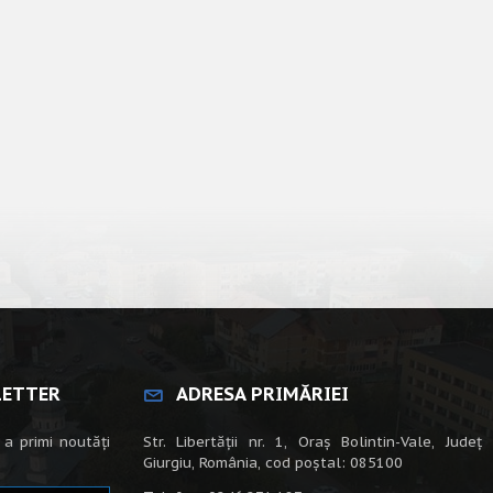
LETTER
ADRESA PRIMĂRIEI
 a primi noutăți
Str. Libertății nr. 1, Oraș Bolintin-Vale, Județ
Giurgiu, România, cod poștal: 085100