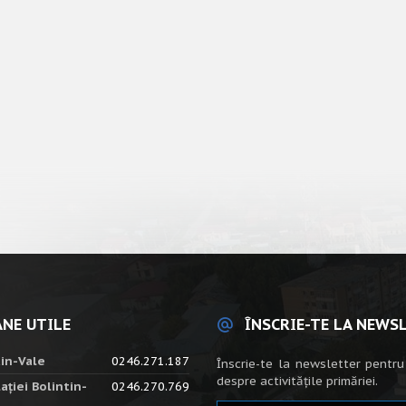
NE UTILE
ÎNSCRIE-TE LA NEWS
tin-Vale
0246.271.187
Înscrie-te la newsletter pentru
despre activitățile primăriei.
ației Bolintin-
0246.270.769