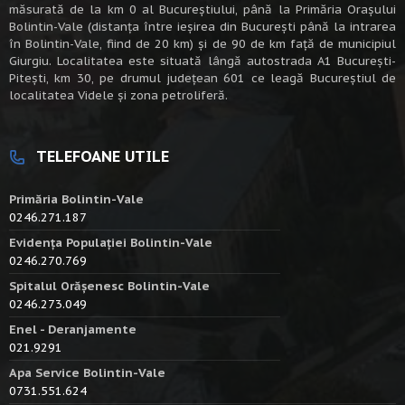
măsurată de la km 0 al Bucureștiului, până la Primăria Orașului
Bolintin-Vale (distanța între ieșirea din București până la intrarea
în Bolintin-Vale, fiind de 20 km) şi de 90 de km faţă de municipiul
Giurgiu. Localitatea este situată lângă autostrada A1 Bucureşti-
Piteşti, km 30, pe drumul judeţean 601 ce leagă Bucureştiul de
localitatea Videle şi zona petroliferă.
TELEFOANE UTILE
Primăria Bolintin-Vale
0246.271.187
Evidența Populației Bolintin-Vale
0246.270.769
Spitalul Orășenesc Bolintin-Vale
0246.273.049
Enel - Deranjamente
021.9291
Apa Service Bolintin-Vale
0731.551.624