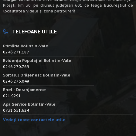
Piteşti, km 30, pe drumul judeţean 601 ce leagă Bucureştiul de
localitatea Videle şi zona petroliferă.
TELEFOANE UTILE
Primăria Bolintin-Vale
0246.271.187
Evidența Populației Bolintin-Vale
0246.270.769
Spitalul Orășenesc Bolintin-Vale
0246.273.049
Enel - Deranjamente
021.9291
Apa Service Bolintin-Vale
0731.551.624
Vedeți toate contactele utile