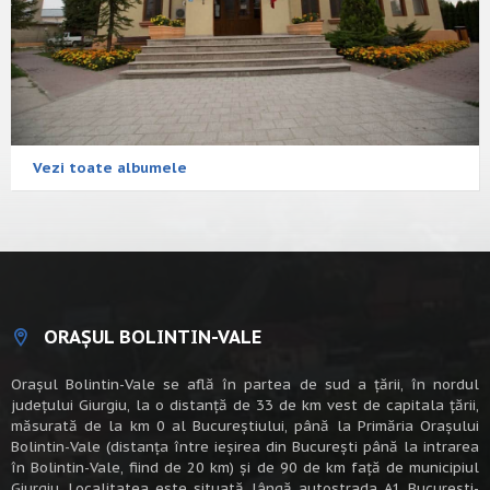
Vezi toate albumele
ORAȘUL BOLINTIN-VALE
Oraşul Bolintin-Vale se află în partea de sud a ţării, în nordul
judeţului Giurgiu, la o distanţă de 33 de km vest de capitala țării,
măsurată de la km 0 al Bucureștiului, până la Primăria Orașului
Bolintin-Vale (distanța între ieșirea din București până la intrarea
în Bolintin-Vale, fiind de 20 km) şi de 90 de km faţă de municipiul
Giurgiu. Localitatea este situată lângă autostrada A1 Bucureşti-