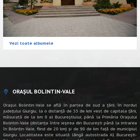
Vezi toate albumele
ORAȘUL BOLINTIN-VALE
Oraşul Bolintin-Vale se află în partea de sud a ţării, în nordul
judeţului Giurgiu, la o distanţă de 33 de km vest de capitala țării,
măsurată de la km 0 al Bucureștiului, până la Primăria Orașului
Bolintin-Vale (distanța între ieșirea din București până la intrarea
în Bolintin-Vale, fiind de 20 km) şi de 90 de km faţă de municipiul
Giurgiu. Localitatea este situată lângă autostrada A1 Bucureşti-