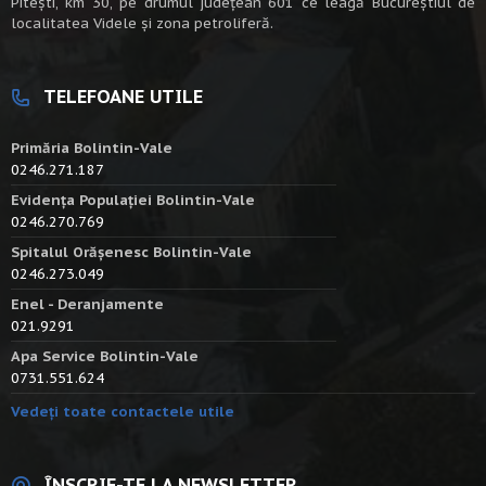
Piteşti, km 30, pe drumul judeţean 601 ce leagă Bucureştiul de
localitatea Videle şi zona petroliferă.
TELEFOANE UTILE
Primăria Bolintin-Vale
0246.271.187
Evidența Populației Bolintin-Vale
0246.270.769
Spitalul Orășenesc Bolintin-Vale
0246.273.049
Enel - Deranjamente
021.9291
Apa Service Bolintin-Vale
0731.551.624
Vedeți toate contactele utile
ÎNSCRIE-TE LA NEWSLETTER