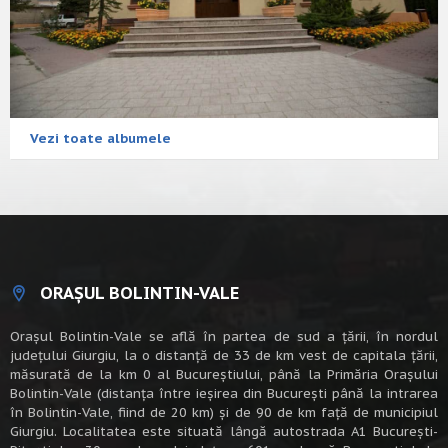
Vezi toate albumele
ORAȘUL BOLINTIN-VALE
Oraşul Bolintin-Vale se află în partea de sud a ţării, în nordul
judeţului Giurgiu, la o distanţă de 33 de km vest de capitala țării,
măsurată de la km 0 al Bucureștiului, până la Primăria Orașului
Bolintin-Vale (distanța între ieșirea din București până la intrarea
în Bolintin-Vale, fiind de 20 km) şi de 90 de km faţă de municipiul
Giurgiu. Localitatea este situată lângă autostrada A1 Bucureşti-