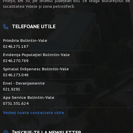
Piteşti, km 30, pe drumul judeţean 601 ce leagă Bucureştiul de
localitatea Videle şi zona petroliferă.
TELEFOANE UTILE
Primăria Bolintin-Vale
0246.271.187
Evidența Populației Bolintin-Vale
0246.270.769
Spitalul Orășenesc Bolintin-Vale
0246.273.049
Enel - Deranjamente
021.9291
Apa Service Bolintin-Vale
0731.551.624
Vedeți toate contactele utile
ÎNSCRIE-TE LA NEWSLETTER