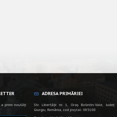
LETTER
ADRESA PRIMĂRIEI
 a primi noutăți
Str. Libertății nr. 1, Oraș Bolintin-Vale, Județ
Giurgiu, România, cod poștal: 085100