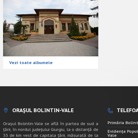
Vezi toate albumele
ORAȘUL BOLINTIN-VALE
TELEFOA
Primăria Bolin
Oraşul Bolintin-Vale se află în partea de sud a
ţării, în nordul judeţului Giurgiu, la o distanţă de
Evidența Popul
33 de km vest de capitala țării, măsurată de la
Vale