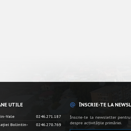
NE UTILE
ÎNSCRIE-TE LA NEWS
tin-Vale
0246.271.187
Înscrie-te la newsletter pentru
despre activitățile primăriei.
ației Bolintin-
0246.270.769