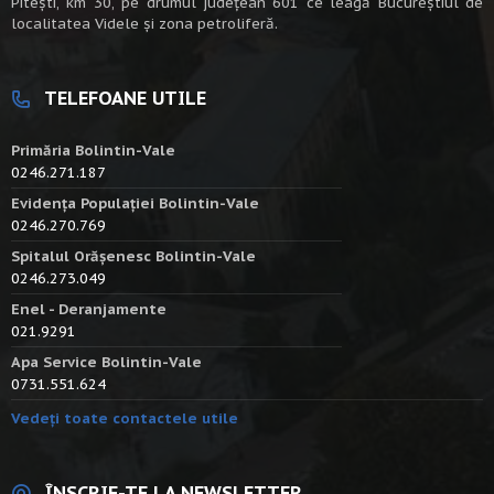
Piteşti, km 30, pe drumul judeţean 601 ce leagă Bucureştiul de
localitatea Videle şi zona petroliferă.
TELEFOANE UTILE
Primăria Bolintin-Vale
0246.271.187
Evidența Populației Bolintin-Vale
0246.270.769
Spitalul Orășenesc Bolintin-Vale
0246.273.049
Enel - Deranjamente
021.9291
Apa Service Bolintin-Vale
0731.551.624
Vedeți toate contactele utile
ÎNSCRIE-TE LA NEWSLETTER