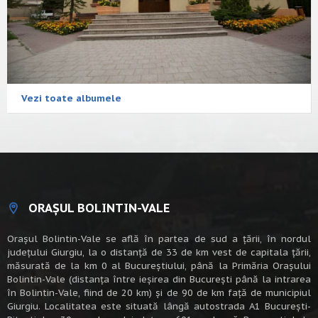
Vezi toate albumele
ORAȘUL BOLINTIN-VALE
Oraşul Bolintin-Vale se află în partea de sud a ţării, în nordul
judeţului Giurgiu, la o distanţă de 33 de km vest de capitala țării,
măsurată de la km 0 al Bucureștiului, până la Primăria Orașului
Bolintin-Vale (distanța între ieșirea din București până la intrarea
în Bolintin-Vale, fiind de 20 km) şi de 90 de km faţă de municipiul
Giurgiu. Localitatea este situată lângă autostrada A1 Bucureşti-