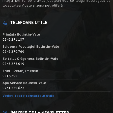
Piteşti, km 30, pe drumul judeţean 601 ce leagă Bucureştiul de
localitatea Videle şi zona petroliferă.
TELEFOANE UTILE
Primăria Bolintin-Vale
0246.271.187
Evidența Populației Bolintin-Vale
0246.270.769
Spitalul Orășenesc Bolintin-Vale
0246.273.049
Enel - Deranjamente
021.9291
Apa Service Bolintin-Vale
0731.551.624
Vedeți toate contactele utile
ÎNSCRIE-TE LA NEWSLETTER