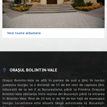
Vezi toate albumele
ORAȘUL BOLINTIN-VALE
Oraşul Bolintin-Vale se află în partea de sud a ţării, în nordul
judeţului Giurgiu, la o distanţă de 33 de km vest de capitala țării,
măsurată de la km 0 al Bucureștiului, până la Primăria Orașului
Bolintin-Vale (distanța între ieșirea din București până la intrarea
în Bolintin-Vale, fiind de 20 km) şi de 90 de km faţă de municipiul
Giurgiu. Localitatea este situată lângă autostrada A1 Bucureşti-