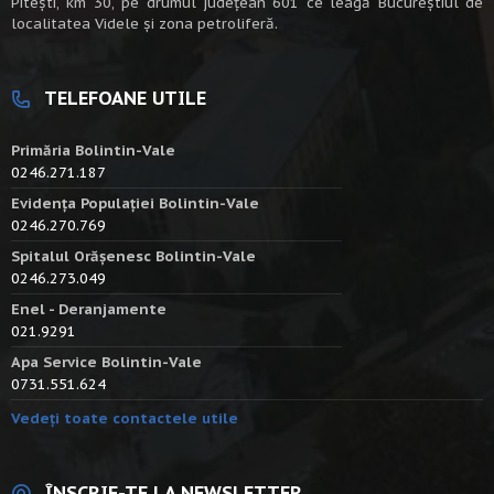
Piteşti, km 30, pe drumul judeţean 601 ce leagă Bucureştiul de
localitatea Videle şi zona petroliferă.
TELEFOANE UTILE
Primăria Bolintin-Vale
0246.271.187
Evidența Populației Bolintin-Vale
0246.270.769
Spitalul Orășenesc Bolintin-Vale
0246.273.049
Enel - Deranjamente
021.9291
Apa Service Bolintin-Vale
0731.551.624
Vedeți toate contactele utile
ÎNSCRIE-TE LA NEWSLETTER