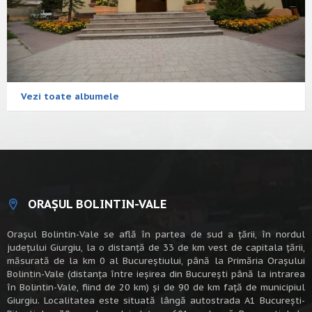
Vezi toate albumele
ORAȘUL BOLINTIN-VALE
Oraşul Bolintin-Vale se află în partea de sud a ţării, în nordul
judeţului Giurgiu, la o distanţă de 33 de km vest de capitala țării,
măsurată de la km 0 al Bucureștiului, până la Primăria Orașului
Bolintin-Vale (distanța între ieșirea din București până la intrarea
în Bolintin-Vale, fiind de 20 km) şi de 90 de km faţă de municipiul
Giurgiu. Localitatea este situată lângă autostrada A1 Bucureşti-