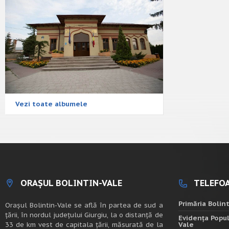
Vezi toate albumele
ORAȘUL BOLINTIN-VALE
TELEFOA
Primăria Bolin
Oraşul Bolintin-Vale se află în partea de sud a
ţării, în nordul judeţului Giurgiu, la o distanţă de
Evidența Popul
33 de km vest de capitala țării, măsurată de la
Vale