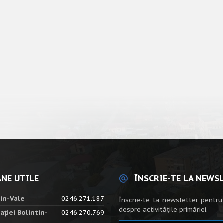
NE UTILE
ÎNSCRIE-TE LA NEWS
tin-Vale
0246.271.187
Înscrie-te la newsletter pentru
despre activitățile primăriei.
ației Bolintin-
0246.270.769