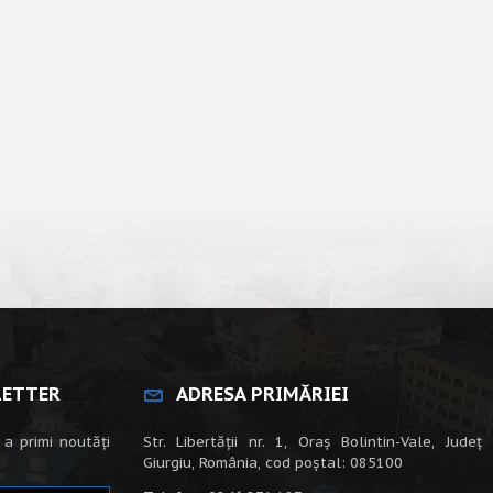
LETTER
ADRESA PRIMĂRIEI
 a primi noutăți
Str. Libertății nr. 1, Oraș Bolintin-Vale, Județ
Giurgiu, România, cod poștal: 085100