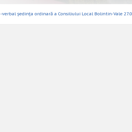
-verbal ședința ordinară a Consiliului Local Bolintin-Vale 27.