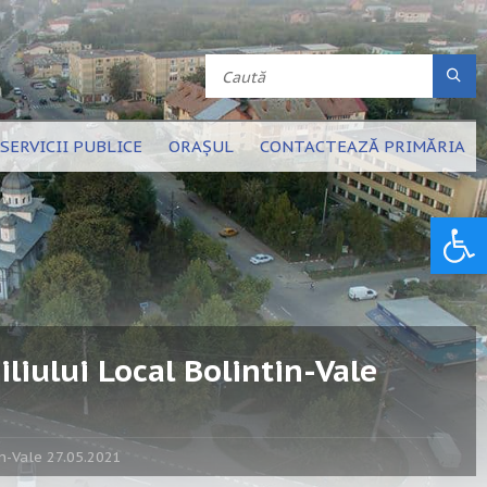
SERVICII PUBLICE
ORAȘUL
CONTACTEAZĂ PRIMĂRIA
Deschide bara de unelte
liului Local Bolintin-Vale
in-Vale 27.05.2021