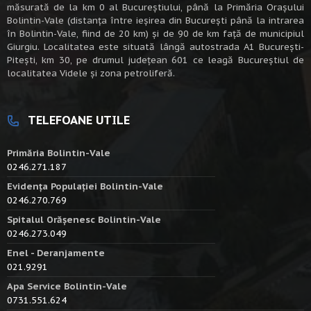
măsurată de la km 0 al Bucureștiului, până la Primăria Orașului
Bolintin-Vale (distanța între ieșirea din București până la intrarea
în Bolintin-Vale, fiind de 20 km) şi de 90 de km faţă de municipiul
Giurgiu. Localitatea este situată lângă autostrada A1 Bucureşti-
Piteşti, km 30, pe drumul judeţean 601 ce leagă Bucureştiul de
localitatea Videle şi zona petroliferă.
TELEFOANE UTILE
Primăria Bolintin-Vale
0246.271.187
Evidența Populației Bolintin-Vale
0246.270.769
Spitalul Orășenesc Bolintin-Vale
0246.273.049
Enel - Deranjamente
021.9291
Apa Service Bolintin-Vale
0731.551.624