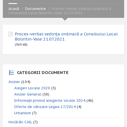
Acasă
Documente
Proces-verbal sedința ordinară a
Consiliului Local Bolintin-Vale 21.07.2021
Proces-verbal sedința ordinară a Consiliului Local
Bolintin-Vale 21.07.2021
(369 kB)
CATEGORII DOCUMENTE
Avizier
(104)
Alegeri Locale 2020
(3)
Avizier General
(38)
Informații privind alegerile locale 2024
(46)
Oferte de vânzare Legea 17/2014
(4)
Urbanism
(7)
Hotărâri CAIL
(7)