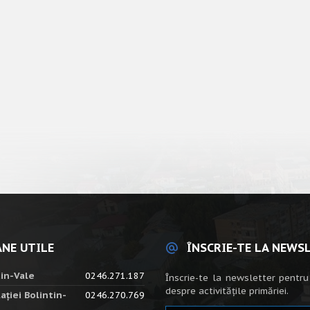
NE UTILE
ÎNSCRIE-TE LA NEWS
tin-Vale
0246.271.187
Înscrie-te la newsletter pentru
despre activitățile primăriei.
ației Bolintin-
0246.270.769