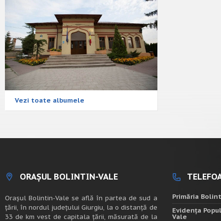
Vezi toate albumele
ORAȘUL BOLINTIN-VALE
TELEFOA
Primăria Bolin
Oraşul Bolintin-Vale se află în partea de sud a
ţării, în nordul judeţului Giurgiu, la o distanţă de
Evidența Popul
33 de km vest de capitala țării, măsurată de la
Vale