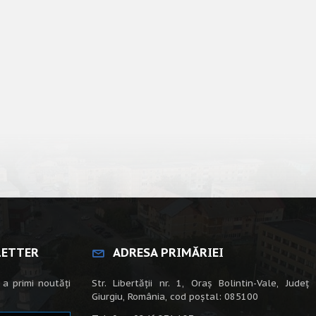
LETTER
ADRESA PRIMĂRIEI
 a primi noutăți
Str. Libertății nr. 1, Oraș Bolintin-Vale, Județ
Giurgiu, România, cod poștal: 085100