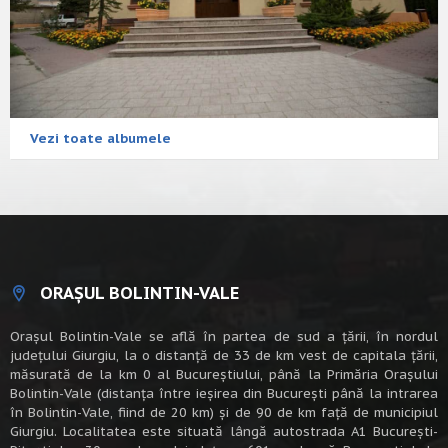
Vezi toate albumele
ORAȘUL BOLINTIN-VALE
Oraşul Bolintin-Vale se află în partea de sud a ţării, în nordul
judeţului Giurgiu, la o distanţă de 33 de km vest de capitala țării,
măsurată de la km 0 al Bucureștiului, până la Primăria Orașului
Bolintin-Vale (distanța între ieșirea din București până la intrarea
în Bolintin-Vale, fiind de 20 km) şi de 90 de km faţă de municipiul
Giurgiu. Localitatea este situată lângă autostrada A1 Bucureşti-