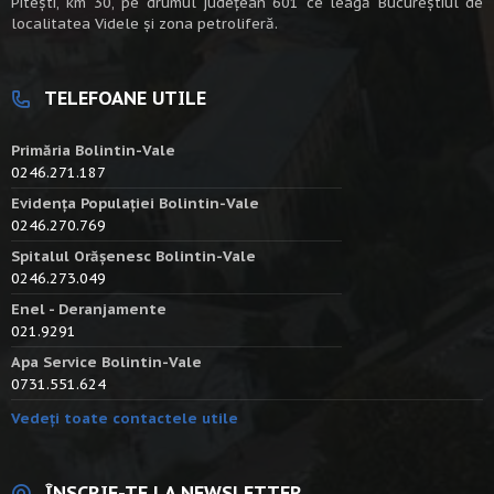
Piteşti, km 30, pe drumul judeţean 601 ce leagă Bucureştiul de
localitatea Videle şi zona petroliferă.
TELEFOANE UTILE
Primăria Bolintin-Vale
0246.271.187
Evidența Populației Bolintin-Vale
0246.270.769
Spitalul Orășenesc Bolintin-Vale
0246.273.049
Enel - Deranjamente
021.9291
Apa Service Bolintin-Vale
0731.551.624
Vedeți toate contactele utile
ÎNSCRIE-TE LA NEWSLETTER