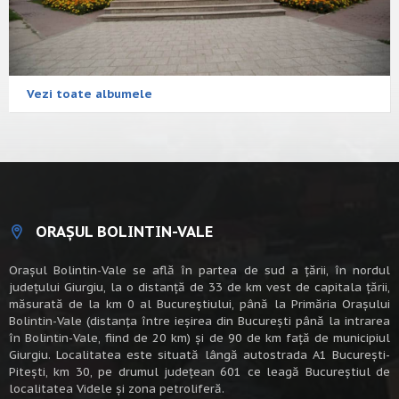
Vezi toate albumele
ORAȘUL BOLINTIN-VALE
Oraşul Bolintin-Vale se află în partea de sud a ţării, în nordul
judeţului Giurgiu, la o distanţă de 33 de km vest de capitala țării,
măsurată de la km 0 al Bucureștiului, până la Primăria Orașului
Bolintin-Vale (distanța între ieșirea din București până la intrarea
în Bolintin-Vale, fiind de 20 km) şi de 90 de km faţă de municipiul
Giurgiu. Localitatea este situată lângă autostrada A1 Bucureşti-
Piteşti, km 30, pe drumul judeţean 601 ce leagă Bucureştiul de
localitatea Videle şi zona petroliferă.