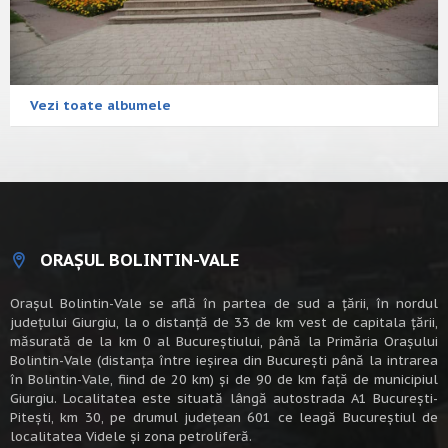
Vezi toate albumele
ORAȘUL BOLINTIN-VALE
Oraşul Bolintin-Vale se află în partea de sud a ţării, în nordul
judeţului Giurgiu, la o distanţă de 33 de km vest de capitala țării,
măsurată de la km 0 al Bucureștiului, până la Primăria Orașului
Bolintin-Vale (distanța între ieșirea din București până la intrarea
în Bolintin-Vale, fiind de 20 km) şi de 90 de km faţă de municipiul
Giurgiu. Localitatea este situată lângă autostrada A1 Bucureşti-
Piteşti, km 30, pe drumul judeţean 601 ce leagă Bucureştiul de
localitatea Videle şi zona petroliferă.