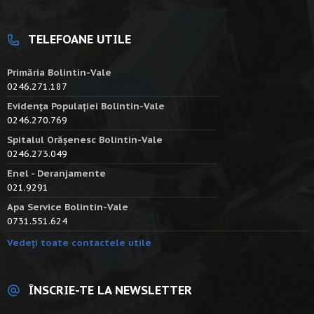
TELEFOANE UTILE
Primăria Bolintin-Vale
0246.271.187
Evidența Populației Bolintin-Vale
0246.270.769
Spitalul Orășenesc Bolintin-Vale
0246.273.049
Enel - Deranjamente
021.9291
Apa Service Bolintin-Vale
0731.551.624
Vedeți toate contactele utile
ÎNSCRIE-TE LA NEWSLETTER