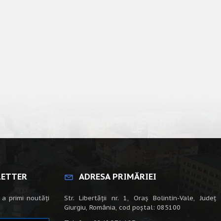
LETTER
ADRESA PRIMĂRIEI
 a primi noutăți
Str. Libertății nr. 1, Oraș Bolintin-Vale, Județ
Giurgiu, România, cod poștal: 085100