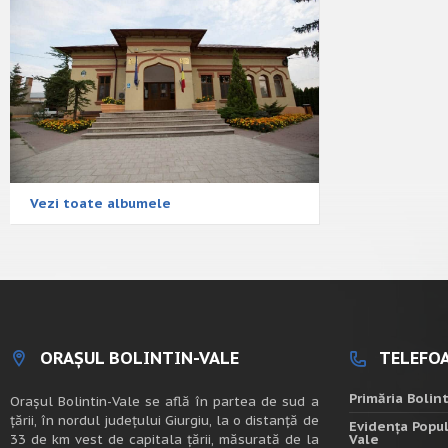
Vezi toate albumele
ORAȘUL BOLINTIN-VALE
TELEFOA
Primăria Bolin
Oraşul Bolintin-Vale se află în partea de sud a
ţării, în nordul judeţului Giurgiu, la o distanţă de
Evidența Popul
33 de km vest de capitala țării, măsurată de la
Vale