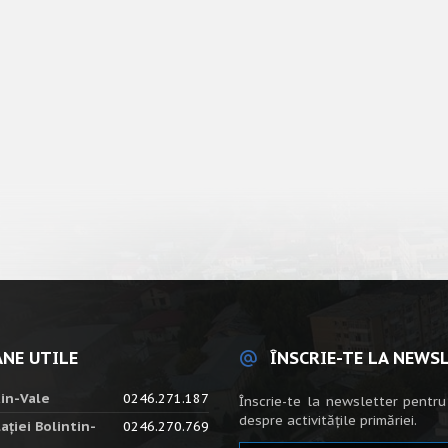
NE UTILE
ÎNSCRIE-TE LA NEWS
tin-Vale
0246.271.187
Înscrie-te la newsletter pentru
despre activitățile primăriei.
ației Bolintin-
0246.270.769