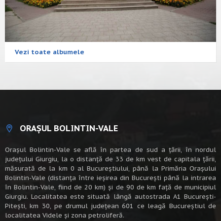
Vezi toate albumele
ORAȘUL BOLINTIN-VALE
Oraşul Bolintin-Vale se află în partea de sud a ţării, în nordul
judeţului Giurgiu, la o distanţă de 33 de km vest de capitala țării,
măsurată de la km 0 al Bucureștiului, până la Primăria Orașului
Bolintin-Vale (distanța între ieșirea din București până la intrarea
în Bolintin-Vale, fiind de 20 km) şi de 90 de km faţă de municipiul
Giurgiu. Localitatea este situată lângă autostrada A1 Bucureşti-
Piteşti, km 30, pe drumul judeţean 601 ce leagă Bucureştiul de
localitatea Videle şi zona petroliferă.