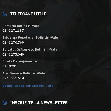
TELEFOANE UTILE
Primăria Bolintin-Vale
0246.271.187
Evidența Populației Bolintin-Vale
0246.270.769
Spitalul Orășenesc Bolintin-Vale
0246.273.049
Enel - Deranjamente
021.9291
Apa Service Bolintin-Vale
0731.551.624
Vedeți toate contactele utile
ÎNSCRIE-TE LA NEWSLETTER