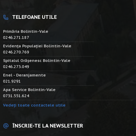
TELEFOANE UTILE
Primăria Bolintin-Vale
0246.271.187
Evidența Populației Bolintin-Vale
0246.270.769
Spitalul Orășenesc Bolintin-Vale
0246.273.049
Enel - Deranjamente
021.9291
Apa Service Bolintin-Vale
0731.551.624
Vedeți toate contactele utile
ÎNSCRIE-TE LA NEWSLETTER