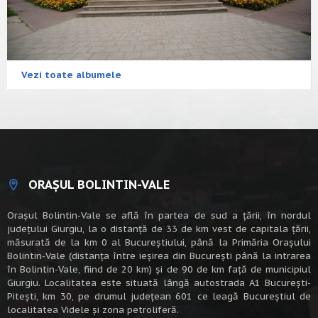
Vezi toate albumele
ORAȘUL BOLINTIN-VALE
Oraşul Bolintin-Vale se află în partea de sud a ţării, în nordul
judeţului Giurgiu, la o distanţă de 33 de km vest de capitala țării,
măsurată de la km 0 al Bucureștiului, până la Primăria Orașului
Bolintin-Vale (distanța între ieșirea din București până la intrarea
în Bolintin-Vale, fiind de 20 km) şi de 90 de km faţă de municipiul
Giurgiu. Localitatea este situată lângă autostrada A1 Bucureşti-
Piteşti, km 30, pe drumul judeţean 601 ce leagă Bucureştiul de
localitatea Videle şi zona petroliferă.