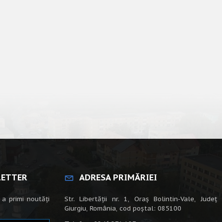
LETTER
ADRESA PRIMĂRIEI
 a primi noutăți
Str. Libertății nr. 1, Oraș Bolintin-Vale, Județ
Giurgiu, România, cod poștal: 085100