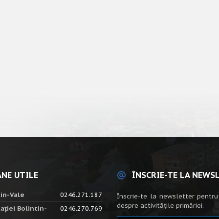
NE UTILE
ÎNSCRIE-TE LA NEWS
tin-Vale
0246.271.187
Înscrie-te la newsletter pentru
despre activitățile primăriei.
ației Bolintin-
0246.270.769