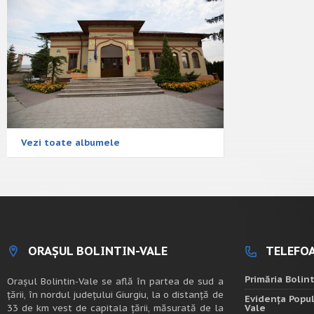
Vezi toate albumele
ORAȘUL BOLINTIN-VALE
TELEFOA
Primăria Bolin
Oraşul Bolintin-Vale se află în partea de sud a
ţării, în nordul judeţului Giurgiu, la o distanţă de
Evidența Popul
33 de km vest de capitala țării, măsurată de la
Vale