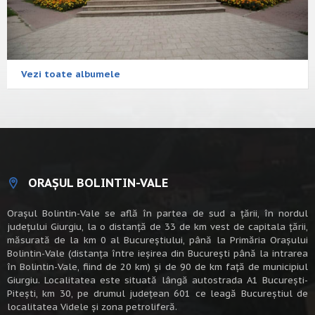
Vezi toate albumele
ORAȘUL BOLINTIN-VALE
Oraşul Bolintin-Vale se află în partea de sud a ţării, în nordul
judeţului Giurgiu, la o distanţă de 33 de km vest de capitala țării,
măsurată de la km 0 al Bucureștiului, până la Primăria Orașului
Bolintin-Vale (distanța între ieșirea din București până la intrarea
în Bolintin-Vale, fiind de 20 km) şi de 90 de km faţă de municipiul
Giurgiu. Localitatea este situată lângă autostrada A1 Bucureşti-
Piteşti, km 30, pe drumul judeţean 601 ce leagă Bucureştiul de
localitatea Videle şi zona petroliferă.