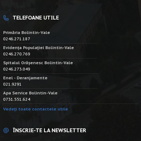
TELEFOANE UTILE
Primăria Bolintin-Vale
0246.271.187
Evidența Populației Bolintin-Vale
0246.270.769
Spitalul Orășenesc Bolintin-Vale
0246.273.049
Enel - Deranjamente
021.9291
Apa Service Bolintin-Vale
0731.551.624
Vedeți toate contactele utile
ÎNSCRIE-TE LA NEWSLETTER