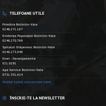
TELEFOANE UTILE
Primăria Bolintin-Vale
0246.271.187
Evidența Populației Bolintin-Vale
0246.270.769
Spitalul Orășenesc Bolintin-Vale
0246.273.049
Enel - Deranjamente
021.9291
Apa Service Bolintin-Vale
0731.551.624
Vedeți toate contactele utile
ÎNSCRIE-TE LA NEWSLETTER