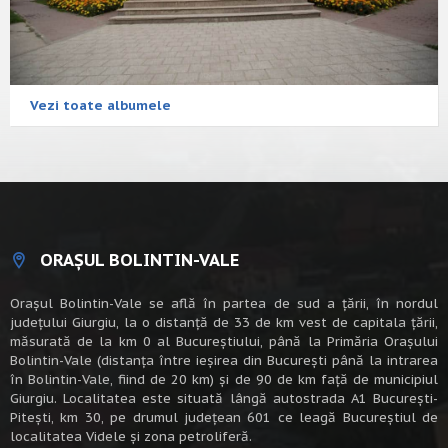
Vezi toate albumele
ORAȘUL BOLINTIN-VALE
Oraşul Bolintin-Vale se află în partea de sud a ţării, în nordul
judeţului Giurgiu, la o distanţă de 33 de km vest de capitala țării,
măsurată de la km 0 al Bucureștiului, până la Primăria Orașului
Bolintin-Vale (distanța între ieșirea din București până la intrarea
în Bolintin-Vale, fiind de 20 km) şi de 90 de km faţă de municipiul
Giurgiu. Localitatea este situată lângă autostrada A1 Bucureşti-
Piteşti, km 30, pe drumul judeţean 601 ce leagă Bucureştiul de
localitatea Videle şi zona petroliferă.