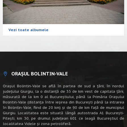
Vezi toate albumele
ORAȘUL BOLINTIN-VALE
Oraşul Bolintin-Vale se află în partea de sud a ţării, în nordul
judeţului Giurgiu, la o distanţă de 33 de km vest de capitala țării,
măsurată de la km 0 al Bucureștiului, până la Primăria Orașului
Bolintin-Vale (distanța între ieșirea din București până la intrarea
în Bolintin-Vale, fiind de 20 km) şi de 90 de km faţă de municipiul
Giurgiu. Localitatea este situată lângă autostrada A1 Bucureşti-
Piteşti, km 30, pe drumul judeţean 601 ce leagă Bucureştiul de
localitatea Videle şi zona petroliferă.