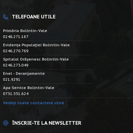
TELEFOANE UTILE
Primăria Bolintin-Vale
0246.271.187
Evidența Populației Bolintin-Vale
0246.270.769
Spitalul Orășenesc Bolintin-Vale
0246.273.049
Enel - Deranjamente
021.9291
Apa Service Bolintin-Vale
0731.551.624
Vedeți toate contactele utile
ÎNSCRIE-TE LA NEWSLETTER