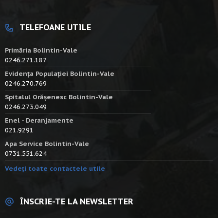
TELEFOANE UTILE
Primăria Bolintin-Vale
0246.271.187
Evidența Populației Bolintin-Vale
0246.270.769
Spitalul Orășenesc Bolintin-Vale
0246.273.049
Enel - Deranjamente
021.9291
Apa Service Bolintin-Vale
0731.551.624
Vedeți toate contactele utile
ÎNSCRIE-TE LA NEWSLETTER