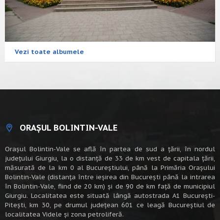
Vezi toate albumele
ORAȘUL BOLINTIN-VALE
Oraşul Bolintin-Vale se află în partea de sud a ţării, în nordul
judeţului Giurgiu, la o distanţă de 33 de km vest de capitala țării,
măsurată de la km 0 al Bucureștiului, până la Primăria Orașului
Bolintin-Vale (distanța între ieșirea din București până la intrarea
în Bolintin-Vale, fiind de 20 km) şi de 90 de km faţă de municipiul
Giurgiu. Localitatea este situată lângă autostrada A1 Bucureşti-
Piteşti, km 30, pe drumul judeţean 601 ce leagă Bucureştiul de
localitatea Videle şi zona petroliferă.