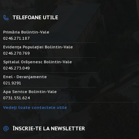
TELEFOANE UTILE
Primăria Bolintin-Vale
0246.271.187
Evidența Populației Bolintin-Vale
0246.270.769
Spitalul Orășenesc Bolintin-Vale
0246.273.049
Enel - Deranjamente
021.9291
Apa Service Bolintin-Vale
0731.551.624
Vedeți toate contactele utile
ÎNSCRIE-TE LA NEWSLETTER