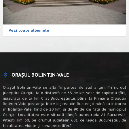
Vezi toate albumele
ORAȘUL BOLINTIN-VALE
Oraşul Bolintin-Vale se află în partea de sud a ţării, în nordul
judeţului Giurgiu, la o distanţă de 33 de km vest de capitala țării,
măsurată de la km 0 al Bucureștiului, până la Primăria Orașului
Bolintin-Vale (distanța între ieșirea din București până la intrarea
în Bolintin-Vale, fiind de 20 km) şi de 90 de km faţă de municipiul
Giurgiu. Localitatea este situată lângă autostrada A1 Bucureşti-
Piteşti, km 30, pe drumul judeţean 601 ce leagă Bucureştiul de
localitatea Videle şi zona petroliferă.