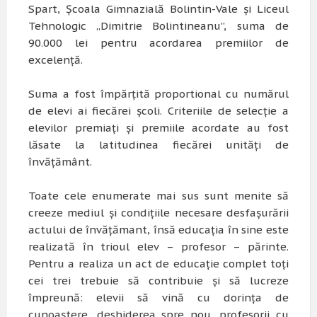
Spart, Școala Gimnazială Bolintin-Vale și Liceul
Tehnologic „Dimitrie Bolintineanu”, suma de
90.000 lei pentru acordarea premiilor de
excelență.
Suma a fost împărțită proportional cu numărul
de elevi ai fiecărei școli. Criteriile de selecție a
elevilor premiați și premiile acordate au fost
lăsate la latitudinea fiecărei unități de
învățământ.
Toate cele enumerate mai sus sunt menite să
creeze mediul și condițiile necesare desfașurării
actului de învățămant, însă educația în sine este
realizată în trioul elev – profesor – părinte.
Pentru a realiza un act de educație complet toți
cei trei trebuie să contribuie și să lucreze
împreună: elevii să vină cu dorința de
cunoaștere, deshiderea spre nou, profesorii cu