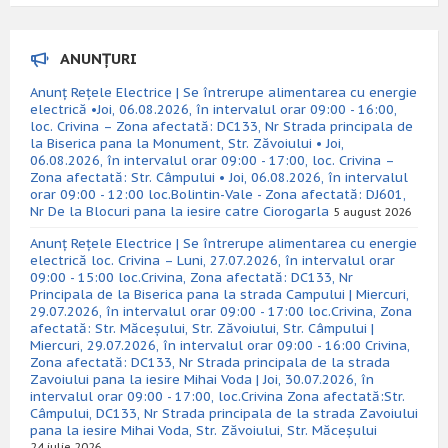
ANUNȚURI
Anunț Rețele Electrice | Se întrerupe alimentarea cu energie
electrică •Joi, 06.08.2026, în intervalul orar 09:00 - 16:00,
loc. Crivina – Zona afectată: DC133, Nr Strada principala de
la Biserica pana la Monument, Str. Zăvoiului • Joi,
06.08.2026, în intervalul orar 09:00 - 17:00, loc. Crivina –
Zona afectată: Str. Câmpului • Joi, 06.08.2026, în intervalul
orar 09:00 - 12:00 loc.Bolintin-Vale - Zona afectată: DJ601,
Nr De la Blocuri pana la iesire catre Ciorogarla
5 august 2026
Anunț Rețele Electrice | Se întrerupe alimentarea cu energie
electrică loc. Crivina – Luni, 27.07.2026, în intervalul orar
09:00 - 15:00 loc.Crivina, Zona afectată: DC133, Nr
Principala de la Biserica pana la strada Campului | Miercuri,
29.07.2026, în intervalul orar 09:00 - 17:00 loc.Crivina, Zona
afectată: Str. Măceșului, Str. Zăvoiului, Str. Câmpului |
Miercuri, 29.07.2026, în intervalul orar 09:00 - 16:00 Crivina,
Zona afectată: DC133, Nr Strada principala de la strada
Zavoiului pana la iesire Mihai Voda | Joi, 30.07.2026, în
intervalul orar 09:00 - 17:00, loc.Crivina Zona afectată:Str.
Câmpului, DC133, Nr Strada principala de la strada Zavoiului
pana la iesire Mihai Voda, Str. Zăvoiului, Str. Măceșului
24 iulie 2026