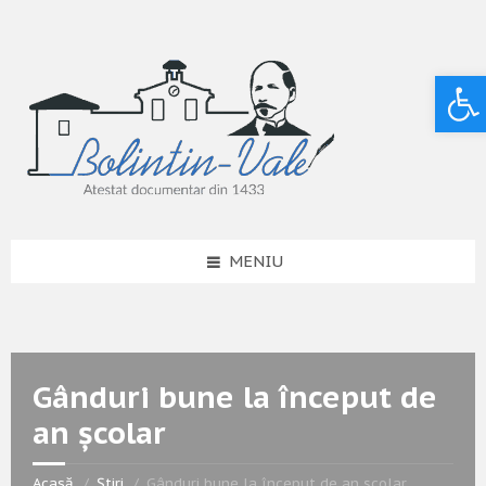
Deschide bara de unelte
MENIU
Gânduri bune la început de
an școlar
Acasă
Știri
Gânduri bune la început de an școlar