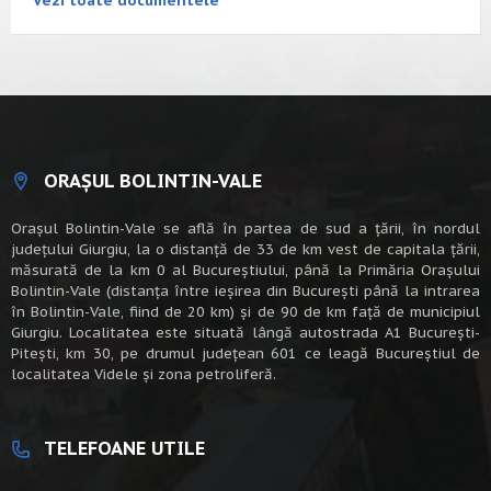
Vezi toate documentele
ORAȘUL BOLINTIN-VALE
Oraşul Bolintin-Vale se află în partea de sud a ţării, în nordul
judeţului Giurgiu, la o distanţă de 33 de km vest de capitala țării,
măsurată de la km 0 al Bucureștiului, până la Primăria Orașului
Bolintin-Vale (distanța între ieșirea din București până la intrarea
în Bolintin-Vale, fiind de 20 km) şi de 90 de km faţă de municipiul
Giurgiu. Localitatea este situată lângă autostrada A1 Bucureşti-
Piteşti, km 30, pe drumul judeţean 601 ce leagă Bucureştiul de
localitatea Videle şi zona petroliferă.
TELEFOANE UTILE