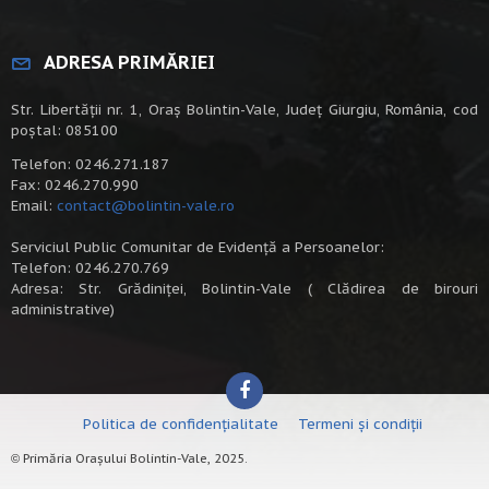
ADRESA PRIMĂRIEI
Str. Libertății nr. 1, Oraș Bolintin-Vale, Județ Giurgiu, România, cod
poștal: 085100
Telefon: 0246.271.187
Fax: 0246.270.990
Email:
contact@bolintin-vale.ro
Serviciul Public Comunitar de Evidență a Persoanelor:
Telefon: 0246.270.769
Adresa: Str. Grădiniței, Bolintin-Vale ( Clădirea de birouri
administrative)
Politica de confidențialitate
Termeni și condiții
Primăria Orașului Bolintin-Vale, 2025.
©