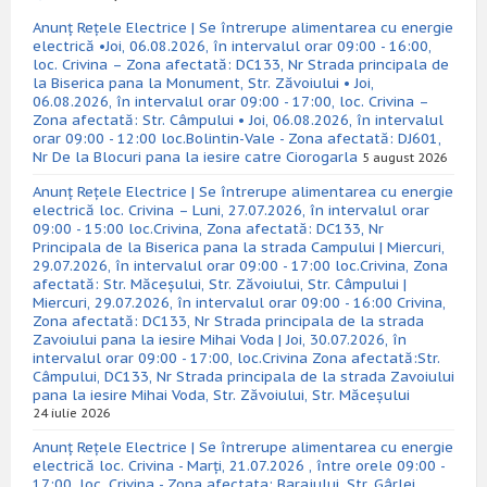
Anunț Rețele Electrice | Se întrerupe alimentarea cu energie
electrică •Joi, 06.08.2026, în intervalul orar 09:00 - 16:00,
loc. Crivina – Zona afectată: DC133, Nr Strada principala de
la Biserica pana la Monument, Str. Zăvoiului • Joi,
06.08.2026, în intervalul orar 09:00 - 17:00, loc. Crivina –
Zona afectată: Str. Câmpului • Joi, 06.08.2026, în intervalul
orar 09:00 - 12:00 loc.Bolintin-Vale - Zona afectată: DJ601,
Nr De la Blocuri pana la iesire catre Ciorogarla
5 august 2026
Anunț Rețele Electrice | Se întrerupe alimentarea cu energie
electrică loc. Crivina – Luni, 27.07.2026, în intervalul orar
09:00 - 15:00 loc.Crivina, Zona afectată: DC133, Nr
Principala de la Biserica pana la strada Campului | Miercuri,
29.07.2026, în intervalul orar 09:00 - 17:00 loc.Crivina, Zona
afectată: Str. Măceșului, Str. Zăvoiului, Str. Câmpului |
Miercuri, 29.07.2026, în intervalul orar 09:00 - 16:00 Crivina,
Zona afectată: DC133, Nr Strada principala de la strada
Zavoiului pana la iesire Mihai Voda | Joi, 30.07.2026, în
intervalul orar 09:00 - 17:00, loc.Crivina Zona afectată:Str.
Câmpului, DC133, Nr Strada principala de la strada Zavoiului
pana la iesire Mihai Voda, Str. Zăvoiului, Str. Măceșului
24 iulie 2026
Anunț Rețele Electrice | Se întrerupe alimentarea cu energie
electrică loc. Crivina - Marți, 21.07.2026 , între orele 09:00 -
17:00, loc. Crivina - Zona afectata: Barajului, Str. Gârlei,