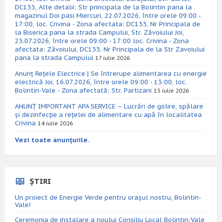
DC133, Alte detalii: Str principala de la Bolintin pana la
magazinul Doi pasi Miercuri, 22.07.2026, între orele 09:00 -
17:00, loc. Crivina - Zona afectata: DC133, Nr Principala de
la Biserica pana la strada Campului, Str. Zăvoiului Joi,
23.07.2026, între orele 09:00 - 17:00 loc. Crivina - Zona
afectata: Zăvoiului, DC133, Nr Principala de la Str Zavoiului
pana la strada Campului
17 iulie 2026
Anunț Rețele Electrice | Se întrerupe alimentarea cu energie
electrică Joi, 16.07.2026, între orele 09:00 - 13:00, loc.
Bolintin-Vale - Zona afectată: Str. Partizani
15 iulie 2026
ANUNȚ IMPORTANT APA SERVICE – Lucrări de golire, spălare
și dezinfecție a rețelei de alimentare cu apă în localitatea
Crivina
14 iulie 2026
Vezi toate anunțurile.
ȘTIRI
Un proiect de Energie Verde pentru orașul nostru, Bolintin-
Vale!
Ceremonia de instalare a noului Consiliu Local Bolintin-Vale