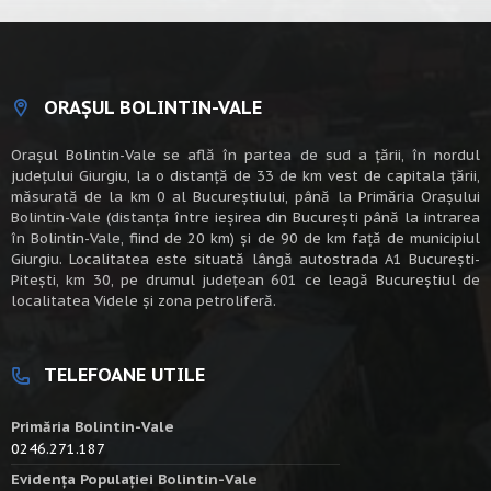
ORAȘUL BOLINTIN-VALE
Oraşul Bolintin-Vale se află în partea de sud a ţării, în nordul
judeţului Giurgiu, la o distanţă de 33 de km vest de capitala țării,
măsurată de la km 0 al Bucureștiului, până la Primăria Orașului
Bolintin-Vale (distanța între ieșirea din București până la intrarea
în Bolintin-Vale, fiind de 20 km) şi de 90 de km faţă de municipiul
Giurgiu. Localitatea este situată lângă autostrada A1 Bucureşti-
Piteşti, km 30, pe drumul judeţean 601 ce leagă Bucureştiul de
localitatea Videle şi zona petroliferă.
TELEFOANE UTILE
Primăria Bolintin-Vale
0246.271.187
Evidența Populației Bolintin-Vale