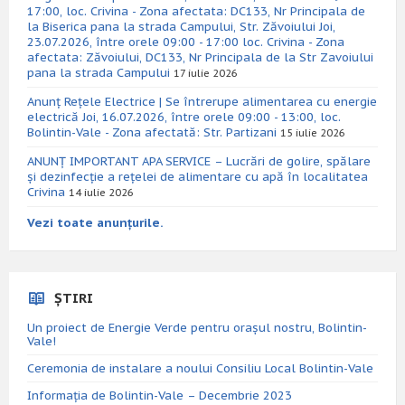
17:00, loc. Crivina - Zona afectata: DC133, Nr Principala de
la Biserica pana la strada Campului, Str. Zăvoiului Joi,
23.07.2026, între orele 09:00 - 17:00 loc. Crivina - Zona
afectata: Zăvoiului, DC133, Nr Principala de la Str Zavoiului
pana la strada Campului
17 iulie 2026
Anunț Rețele Electrice | Se întrerupe alimentarea cu energie
electrică Joi, 16.07.2026, între orele 09:00 - 13:00, loc.
Bolintin-Vale - Zona afectată: Str. Partizani
15 iulie 2026
ANUNȚ IMPORTANT APA SERVICE – Lucrări de golire, spălare
și dezinfecție a rețelei de alimentare cu apă în localitatea
Crivina
14 iulie 2026
Vezi toate anunțurile.
ȘTIRI
Un proiect de Energie Verde pentru orașul nostru, Bolintin-
Vale!
Ceremonia de instalare a noului Consiliu Local Bolintin-Vale
Informația de Bolintin-Vale – Decembrie 2023