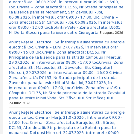
electrică •Joi, 06.08.2026, în intervalul orar 09:00 - 16:00,
loc. Crivina – Zona afectată: DC133, Nr Strada principala de
la Biserica pana la Monument, Str. Zăvoiului • Joi,
06.08.2026, în intervalul orar 09:00 - 17:00, loc. Crivina –
Zona afectată: Str. Câmpului • Joi, 06.08.2026, în intervalul
orar 09:00 - 12:00 loc.Bolintin-Vale - Zona afectată: DJ601,
Nr De la Blocuri pana la iesire catre Ciorogarla
5 august 2026
Anunț Rețele Electrice | Se întrerupe alimentarea cu energie
electrică loc. Crivina – Luni, 27.07.2026, în intervalul orar
09:00 - 15:00 loc.Crivina, Zona afectată: DC133, Nr
Principala de la Biserica pana la strada Campului | Miercuri,
29.07.2026, în intervalul orar 09:00 - 17:00 loc.Crivina, Zona
afectată: Str. Măceșului, Str. Zăvoiului, Str. Câmpului |
Miercuri, 29.07.2026, în intervalul orar 09:00 - 16:00 Crivina,
Zona afectată: DC133, Nr Strada principala de la strada
Zavoiului pana la iesire Mihai Voda | Joi, 30.07.2026, în
intervalul orar 09:00 - 17:00, loc.Crivina Zona afectată:Str.
Câmpului, DC133, Nr Strada principala de la strada Zavoiului
pana la iesire Mihai Voda, Str. Zăvoiului, Str. Măceșului
24 iulie 2026
Anunț Rețele Electrice | Se întrerupe alimentarea cu energie
electrică loc. Crivina - Marți, 21.07.2026 , între orele 09:00 -
17:00, loc. Crivina - Zona afectata: Barajului, Str. Gârlei,
DC133, Alte detalii: Str principala de la Bolintin pana la
magazinul Doi pasi Miercuri, 22.07.2026, între orele 09:00 -