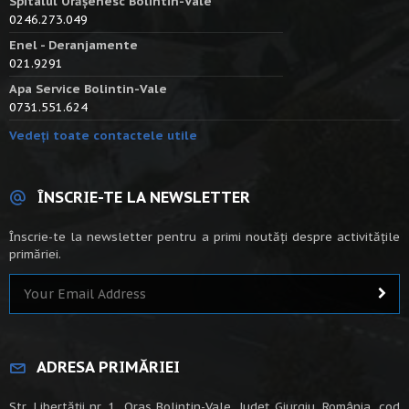
Spitalul Orășenesc Bolintin-Vale
0246.273.049
Enel - Deranjamente
021.9291
Apa Service Bolintin-Vale
0731.551.624
Vedeți toate contactele utile
ÎNSCRIE-TE LA NEWSLETTER
Înscrie-te la newsletter pentru a primi noutăți despre activitățile
primăriei.
ADRESA PRIMĂRIEI
Str. Libertății nr. 1, Oraș Bolintin-Vale, Județ Giurgiu, România, cod