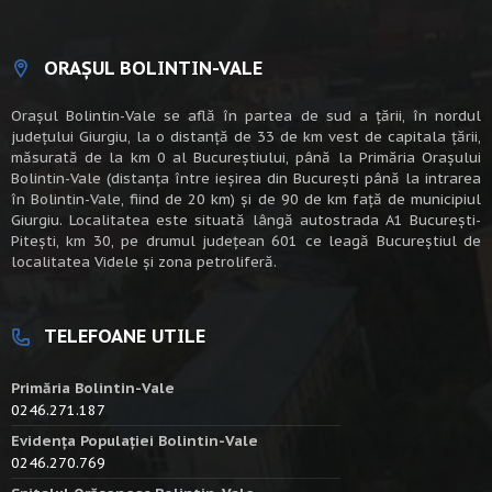
ORAȘUL BOLINTIN-VALE
Oraşul Bolintin-Vale se află în partea de sud a ţării, în nordul
judeţului Giurgiu, la o distanţă de 33 de km vest de capitala țării,
măsurată de la km 0 al Bucureștiului, până la Primăria Orașului
Bolintin-Vale (distanța între ieșirea din București până la intrarea
în Bolintin-Vale, fiind de 20 km) şi de 90 de km faţă de municipiul
Giurgiu. Localitatea este situată lângă autostrada A1 Bucureşti-
Piteşti, km 30, pe drumul judeţean 601 ce leagă Bucureştiul de
localitatea Videle şi zona petroliferă.
TELEFOANE UTILE
Primăria Bolintin-Vale
0246.271.187
Evidența Populației Bolintin-Vale
0246.270.769