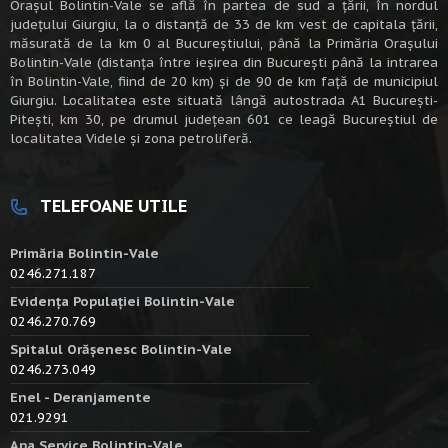
Oraşul Bolintin-Vale se află în partea de sud a ţării, în nordul
judeţului Giurgiu, la o distanţă de 33 de km vest de capitala țării,
măsurată de la km 0 al Bucureștiului, până la Primăria Orașului
Bolintin-Vale (distanța între ieșirea din București până la intrarea
în Bolintin-Vale, fiind de 20 km) şi de 90 de km faţă de municipiul
Giurgiu. Localitatea este situată lângă autostrada A1 Bucureşti-
Piteşti, km 30, pe drumul judeţean 601 ce leagă Bucureştiul de
localitatea Videle şi zona petroliferă.
TELEFOANE UTILE
Primăria Bolintin-Vale
0246.271.187
Evidența Populației Bolintin-Vale
0246.270.769
Spitalul Orășenesc Bolintin-Vale
0246.273.049
Enel - Deranjamente
021.9291
Apa Service Bolintin-Vale