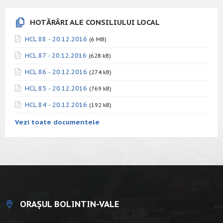
HOTĂRÂRI ALE CONSILIULUI LOCAL
HCL 88 - 20.12.2016
(6 MB)
HCL 87 - 20.12.2016
(628 kB)
HCL 86 - 20.12.2016
(274 kB)
HCL 85 - 20.12.2016
(769 kB)
HCL 84 - 20.12.2016
(192 kB)
Vezi toate documentele
ORAȘUL BOLINTIN-VALE