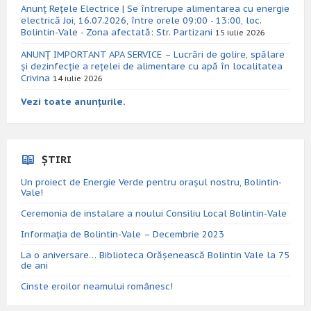
Anunț Rețele Electrice | Se întrerupe alimentarea cu energie
electrică Joi, 16.07.2026, între orele 09:00 - 13:00, loc.
Bolintin-Vale - Zona afectată: Str. Partizani
15 iulie 2026
ANUNȚ IMPORTANT APA SERVICE – Lucrări de golire, spălare
și dezinfecție a rețelei de alimentare cu apă în localitatea
Crivina
14 iulie 2026
Vezi toate anunțurile.
ȘTIRI
Un proiect de Energie Verde pentru orașul nostru, Bolintin-
Vale!
Ceremonia de instalare a noului Consiliu Local Bolintin-Vale
Informația de Bolintin-Vale – Decembrie 2023
La o aniversare… Biblioteca Orăşenească Bolintin Vale la 75
de ani
Cinste eroilor neamului românesc!