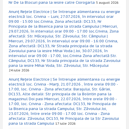
Nr De la Blocuri pana la iesire catre Ciorogarla
5 august 2026
Anunț Rețele Electrice | Se întrerupe alimentarea cu energie
electrică loc. Crivina – Luni, 27.07.2026, în intervalul orar
09:00 - 15:00 loc.Crivina, Zona afectată: DC133, Nr
Principala de la Biserica pana la strada Campului | Miercuri,
29.07.2026, în intervalul orar 09:00 - 17:00 loc.Crivina, Zona
afectată: Str. Măceșului, Str. Zăvoiului, Str. Câmpului |
Miercuri, 29.07.2026, în intervalul orar 09:00 - 16:00 Crivina,
Zona afectată: DC133, Nr Strada principala de la strada
Zavoiului pana la iesire Mihai Voda | Joi, 30.07.2026, în
intervalul orar 09:00 - 17:00, loc.Crivina Zona afectată:Str.
Câmpului, DC133, Nr Strada principala de la strada Zavoiului
pana la iesire Mihai Voda, Str. Zăvoiului, Str. Măceșului
24 iulie 2026
Anunț Rețele Electrice | Se întrerupe alimentarea cu energie
electrică loc. Crivina - Marți, 21.07.2026 , între orele 09:00 -
17:00, loc. Crivina - Zona afectata: Barajului, Str. Gârlei,
DC133, Alte detalii: Str principala de la Bolintin pana la
magazinul Doi pasi Miercuri, 22.07.2026, între orele 09:00 -
17:00, loc. Crivina - Zona afectata: DC133, Nr Principala de
la Biserica pana la strada Campului, Str. Zăvoiului Joi,
23.07.2026, între orele 09:00 - 17:00 loc. Crivina - Zona
afectata: Zăvoiului, DC133, Nr Principala de la Str Zavoiului
pana la strada Campului
17 iulie 2026