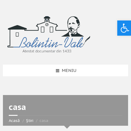
Deschide bara de unelte
MENIU
casa
Acasă
Știri
casa