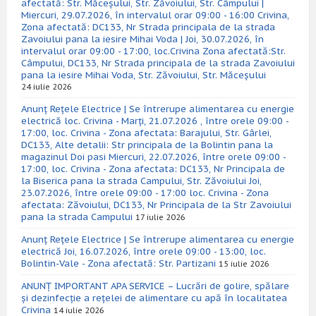
afectată: Str. Măceșului, Str. Zăvoiului, Str. Câmpului |
Miercuri, 29.07.2026, în intervalul orar 09:00 - 16:00 Crivina,
Zona afectată: DC133, Nr Strada principala de la strada
Zavoiului pana la iesire Mihai Voda | Joi, 30.07.2026, în
intervalul orar 09:00 - 17:00, loc.Crivina Zona afectată:Str.
Câmpului, DC133, Nr Strada principala de la strada Zavoiului
pana la iesire Mihai Voda, Str. Zăvoiului, Str. Măceșului
24 iulie 2026
Anunț Rețele Electrice | Se întrerupe alimentarea cu energie
electrică loc. Crivina - Marți, 21.07.2026 , între orele 09:00 -
17:00, loc. Crivina - Zona afectata: Barajului, Str. Gârlei,
DC133, Alte detalii: Str principala de la Bolintin pana la
magazinul Doi pasi Miercuri, 22.07.2026, între orele 09:00 -
17:00, loc. Crivina - Zona afectata: DC133, Nr Principala de
la Biserica pana la strada Campului, Str. Zăvoiului Joi,
23.07.2026, între orele 09:00 - 17:00 loc. Crivina - Zona
afectata: Zăvoiului, DC133, Nr Principala de la Str Zavoiului
pana la strada Campului
17 iulie 2026
Anunț Rețele Electrice | Se întrerupe alimentarea cu energie
electrică Joi, 16.07.2026, între orele 09:00 - 13:00, loc.
Bolintin-Vale - Zona afectată: Str. Partizani
15 iulie 2026
ANUNȚ IMPORTANT APA SERVICE – Lucrări de golire, spălare
și dezinfecție a rețelei de alimentare cu apă în localitatea
Crivina
14 iulie 2026