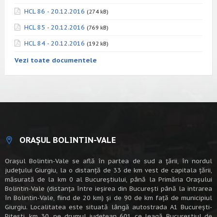
HCL 86 - 20.12.2016
(274 kB)
HCL 85 - 20.12.2016
(769 kB)
HCL 84 - 20.12.2016
(192 kB)
Vezi toate documentele
ORAȘUL BOLINTIN-VALE
Oraşul Bolintin-Vale se află în partea de sud a ţării, în nordul
judeţului Giurgiu, la o distanţă de 33 de km vest de capitala țării,
măsurată de la km 0 al Bucureștiului, până la Primăria Orașului
Bolintin-Vale (distanța între ieșirea din București până la intrarea
în Bolintin-Vale, fiind de 20 km) şi de 90 de km faţă de municipiul
Giurgiu. Localitatea este situată lângă autostrada A1 Bucureşti-
Piteşti, km 30, pe drumul judeţean 601 ce leagă Bucureştiul de