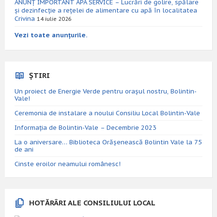
ANUNȚ IMPORTANT APA SERVICE – Lucrări de golire, spălare
și dezinfecție a rețelei de alimentare cu apă în localitatea
Crivina
14 iulie 2026
Vezi toate anunțurile.
ȘTIRI
Un proiect de Energie Verde pentru orașul nostru, Bolintin-
Vale!
Ceremonia de instalare a noului Consiliu Local Bolintin-Vale
Informația de Bolintin-Vale – Decembrie 2023
La o aniversare… Biblioteca Orăşenească Bolintin Vale la 75
de ani
Cinste eroilor neamului românesc!
HOTĂRÂRI ALE CONSILIULUI LOCAL