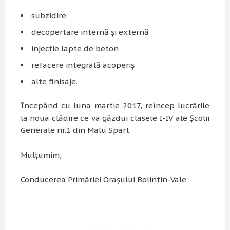
subzidire
decopertare internă și externă
injecție lapte de beton
refacere integrală acoperiș
alte finisaje.
Începând cu luna martie 2017, reîncep lucrările
la noua clădire ce va găzdui clasele I-IV ale Școlii
Generale nr.1 din Malu Spart.
Mulțumim,
Conducerea Primăriei Orașului Bolintin-Vale