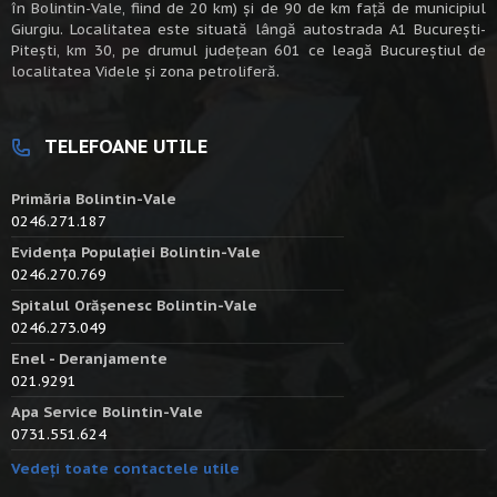
în Bolintin-Vale, fiind de 20 km) şi de 90 de km faţă de municipiul
Giurgiu. Localitatea este situată lângă autostrada A1 Bucureşti-
Piteşti, km 30, pe drumul judeţean 601 ce leagă Bucureştiul de
localitatea Videle şi zona petroliferă.
TELEFOANE UTILE
Primăria Bolintin-Vale
0246.271.187
Evidența Populației Bolintin-Vale
0246.270.769
Spitalul Orășenesc Bolintin-Vale
0246.273.049
Enel - Deranjamente
021.9291
Apa Service Bolintin-Vale
0731.551.624
Vedeți toate contactele utile