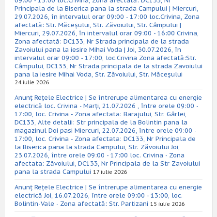
09:00 - 15:00 loc.Crivina, Zona afectată: DC133, Nr
Principala de la Biserica pana la strada Campului | Miercuri,
29.07.2026, în intervalul orar 09:00 - 17:00 loc.Crivina, Zona
afectată: Str. Măceșului, Str. Zăvoiului, Str. Câmpului |
Miercuri, 29.07.2026, în intervalul orar 09:00 - 16:00 Crivina,
Zona afectată: DC133, Nr Strada principala de la strada
Zavoiului pana la iesire Mihai Voda | Joi, 30.07.2026, în
intervalul orar 09:00 - 17:00, loc.Crivina Zona afectată:Str.
Câmpului, DC133, Nr Strada principala de la strada Zavoiului
pana la iesire Mihai Voda, Str. Zăvoiului, Str. Măceșului
24 iulie 2026
Anunț Rețele Electrice | Se întrerupe alimentarea cu energie
electrică loc. Crivina - Marți, 21.07.2026 , între orele 09:00 -
17:00, loc. Crivina - Zona afectata: Barajului, Str. Gârlei,
DC133, Alte detalii: Str principala de la Bolintin pana la
magazinul Doi pasi Miercuri, 22.07.2026, între orele 09:00 -
17:00, loc. Crivina - Zona afectata: DC133, Nr Principala de
la Biserica pana la strada Campului, Str. Zăvoiului Joi,
23.07.2026, între orele 09:00 - 17:00 loc. Crivina - Zona
afectata: Zăvoiului, DC133, Nr Principala de la Str Zavoiului
pana la strada Campului
17 iulie 2026
Anunț Rețele Electrice | Se întrerupe alimentarea cu energie
electrică Joi, 16.07.2026, între orele 09:00 - 13:00, loc.
Bolintin-Vale - Zona afectată: Str. Partizani
15 iulie 2026