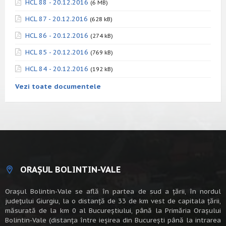
HCL 88 - 20.12.2016
(6 MB)
HCL 87 - 20.12.2016
(628 kB)
HCL 86 - 20.12.2016
(274 kB)
HCL 85 - 20.12.2016
(769 kB)
HCL 84 - 20.12.2016
(192 kB)
Vezi toate documentele
ORAȘUL BOLINTIN-VALE
Oraşul Bolintin-Vale se află în partea de sud a ţării, în nordul
judeţului Giurgiu, la o distanţă de 33 de km vest de capitala țării,
măsurată de la km 0 al Bucureștiului, până la Primăria Orașului
Bolintin-Vale (distanța între ieșirea din București până la intrarea