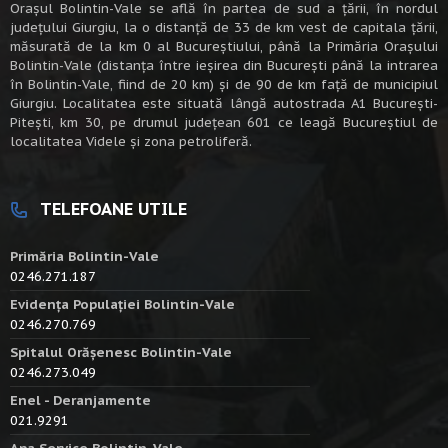
Oraşul Bolintin-Vale se află în partea de sud a ţării, în nordul
judeţului Giurgiu, la o distanţă de 33 de km vest de capitala țării,
măsurată de la km 0 al Bucureștiului, până la Primăria Orașului
Bolintin-Vale (distanța între ieșirea din București până la intrarea
în Bolintin-Vale, fiind de 20 km) şi de 90 de km faţă de municipiul
Giurgiu. Localitatea este situată lângă autostrada A1 Bucureşti-
Piteşti, km 30, pe drumul judeţean 601 ce leagă Bucureştiul de
localitatea Videle şi zona petroliferă.
TELEFOANE UTILE
Primăria Bolintin-Vale
0246.271.187
Evidența Populației Bolintin-Vale
0246.270.769
Spitalul Orășenesc Bolintin-Vale
0246.273.049
Enel - Deranjamente
021.9291