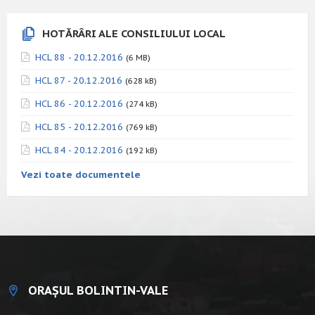
HOTĂRÂRI ALE CONSILIULUI LOCAL
HCL 88 - 20.12.2016
(6 MB)
HCL 87 - 20.12.2016
(628 kB)
HCL 86 - 20.12.2016
(274 kB)
HCL 85 - 20.12.2016
(769 kB)
HCL 84 - 20.12.2016
(192 kB)
Vezi toate documentele
ORAȘUL BOLINTIN-VALE