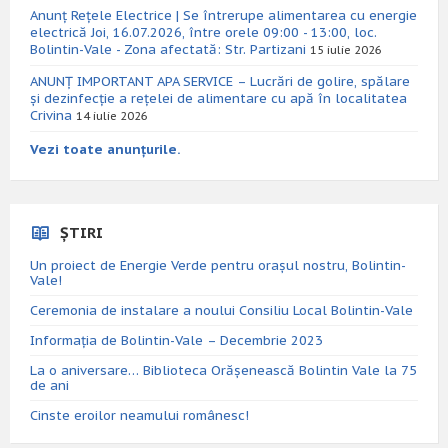
Anunț Rețele Electrice | Se întrerupe alimentarea cu energie
electrică Joi, 16.07.2026, între orele 09:00 - 13:00, loc.
Bolintin-Vale - Zona afectată: Str. Partizani
15 iulie 2026
ANUNȚ IMPORTANT APA SERVICE – Lucrări de golire, spălare
și dezinfecție a rețelei de alimentare cu apă în localitatea
Crivina
14 iulie 2026
Vezi toate anunțurile.
ȘTIRI
Un proiect de Energie Verde pentru orașul nostru, Bolintin-
Vale!
Ceremonia de instalare a noului Consiliu Local Bolintin-Vale
Informația de Bolintin-Vale – Decembrie 2023
La o aniversare… Biblioteca Orăşenească Bolintin Vale la 75
de ani
Cinste eroilor neamului românesc!