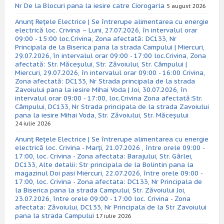
Nr De la Blocuri pana la iesire catre Ciorogarla
5 august 2026
Anunț Rețele Electrice | Se întrerupe alimentarea cu energie
electrică loc. Crivina – Luni, 27.07.2026, în intervalul orar
09:00 - 15:00 loc.Crivina, Zona afectată: DC133, Nr
Principala de la Biserica pana la strada Campului | Miercuri,
29.07.2026, în intervalul orar 09:00 - 17:00 loc.Crivina, Zona
afectată: Str. Măceșului, Str. Zăvoiului, Str. Câmpului |
Miercuri, 29.07.2026, în intervalul orar 09:00 - 16:00 Crivina,
Zona afectată: DC133, Nr Strada principala de la strada
Zavoiului pana la iesire Mihai Voda | Joi, 30.07.2026, în
intervalul orar 09:00 - 17:00, loc.Crivina Zona afectată:Str.
Câmpului, DC133, Nr Strada principala de la strada Zavoiului
pana la iesire Mihai Voda, Str. Zăvoiului, Str. Măceșului
24 iulie 2026
Anunț Rețele Electrice | Se întrerupe alimentarea cu energie
electrică loc. Crivina - Marți, 21.07.2026 , între orele 09:00 -
17:00, loc. Crivina - Zona afectata: Barajului, Str. Gârlei,
DC133, Alte detalii: Str principala de la Bolintin pana la
magazinul Doi pasi Miercuri, 22.07.2026, între orele 09:00 -
17:00, loc. Crivina - Zona afectata: DC133, Nr Principala de
la Biserica pana la strada Campului, Str. Zăvoiului Joi,
23.07.2026, între orele 09:00 - 17:00 loc. Crivina - Zona
afectata: Zăvoiului, DC133, Nr Principala de la Str Zavoiului
pana la strada Campului
17 iulie 2026