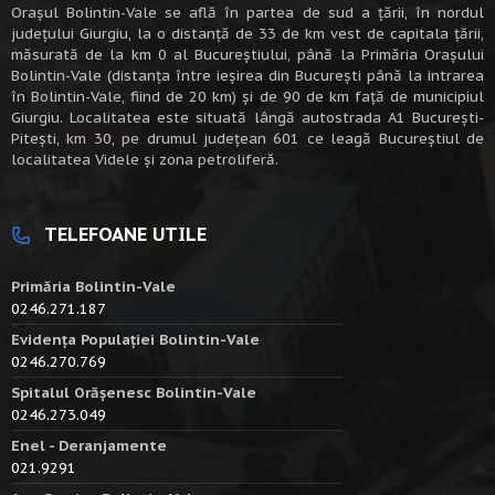
Oraşul Bolintin-Vale se află în partea de sud a ţării, în nordul
judeţului Giurgiu, la o distanţă de 33 de km vest de capitala țării,
măsurată de la km 0 al Bucureștiului, până la Primăria Orașului
Bolintin-Vale (distanța între ieșirea din București până la intrarea
în Bolintin-Vale, fiind de 20 km) şi de 90 de km faţă de municipiul
Giurgiu. Localitatea este situată lângă autostrada A1 Bucureşti-
Piteşti, km 30, pe drumul judeţean 601 ce leagă Bucureştiul de
localitatea Videle şi zona petroliferă.
TELEFOANE UTILE
Primăria Bolintin-Vale
0246.271.187
Evidența Populației Bolintin-Vale
0246.270.769
Spitalul Orășenesc Bolintin-Vale
0246.273.049
Enel - Deranjamente
021.9291