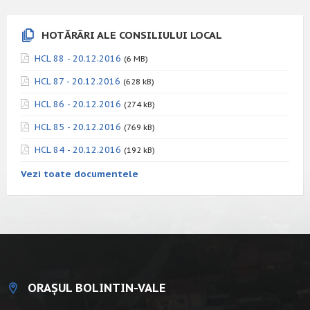
HOTĂRÂRI ALE CONSILIULUI LOCAL
HCL 88 - 20.12.2016
(6 MB)
HCL 87 - 20.12.2016
(628 kB)
HCL 86 - 20.12.2016
(274 kB)
HCL 85 - 20.12.2016
(769 kB)
HCL 84 - 20.12.2016
(192 kB)
Vezi toate documentele
ORAȘUL BOLINTIN-VALE