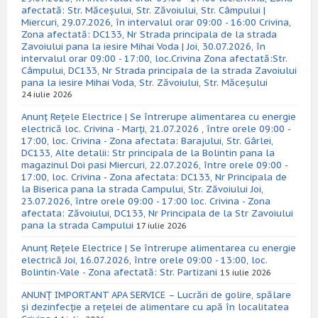
afectată: Str. Măceșului, Str. Zăvoiului, Str. Câmpului |
Miercuri, 29.07.2026, în intervalul orar 09:00 - 16:00 Crivina,
Zona afectată: DC133, Nr Strada principala de la strada
Zavoiului pana la iesire Mihai Voda | Joi, 30.07.2026, în
intervalul orar 09:00 - 17:00, loc.Crivina Zona afectată:Str.
Câmpului, DC133, Nr Strada principala de la strada Zavoiului
pana la iesire Mihai Voda, Str. Zăvoiului, Str. Măceșului
24 iulie 2026
Anunț Rețele Electrice | Se întrerupe alimentarea cu energie
electrică loc. Crivina - Marți, 21.07.2026 , între orele 09:00 -
17:00, loc. Crivina - Zona afectata: Barajului, Str. Gârlei,
DC133, Alte detalii: Str principala de la Bolintin pana la
magazinul Doi pasi Miercuri, 22.07.2026, între orele 09:00 -
17:00, loc. Crivina - Zona afectata: DC133, Nr Principala de
la Biserica pana la strada Campului, Str. Zăvoiului Joi,
23.07.2026, între orele 09:00 - 17:00 loc. Crivina - Zona
afectata: Zăvoiului, DC133, Nr Principala de la Str Zavoiului
pana la strada Campului
17 iulie 2026
Anunț Rețele Electrice | Se întrerupe alimentarea cu energie
electrică Joi, 16.07.2026, între orele 09:00 - 13:00, loc.
Bolintin-Vale - Zona afectată: Str. Partizani
15 iulie 2026
ANUNȚ IMPORTANT APA SERVICE – Lucrări de golire, spălare
și dezinfecție a rețelei de alimentare cu apă în localitatea