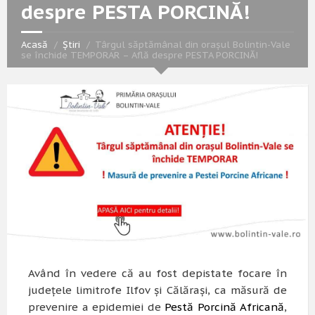
despre PESTA PORCINĂ!
Acasă
Știri
Târgul săptămânal din orașul Bolintin-Vale
se închide TEMPORAR – Află despre PESTA PORCINĂ!
Având în vedere că au fost depistate focare în
județele limitrofe Ilfov și Călărași, ca măsură de
prevenire a epidemiei de
Pestă Porcină Africană
,