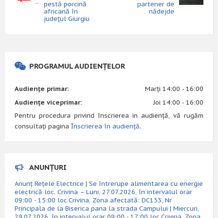
pestă porcină
partener de
africană în
nădejde
județul Giurgiu
PROGRAMUL AUDIENȚELOR
Audiențe primar:
Marți 14:00 - 16:00
Audiențe viceprimar:
Joi 14:00 - 16:00
Pentru procedura privind înscrierea in audiență, vă rugăm
consultați pagina
Înscrierea în audiență
.
ANUNȚURI
Anunț Rețele Electrice | Se întrerupe alimentarea cu energie
electrică loc. Crivina – Luni, 27.07.2026, în intervalul orar
09:00 - 15:00 loc.Crivina, Zona afectată: DC133, Nr
Principala de la Biserica pana la strada Campului | Miercuri,
29.07.2026, în intervalul orar 09:00 - 17:00 loc.Crivina, Zona