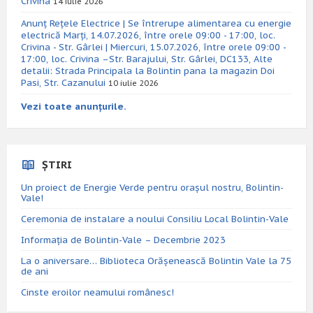
Crivina
14 iulie 2026
Anunț Rețele Electrice | Se întrerupe alimentarea cu energie
electrică Marți, 14.07.2026, între orele 09:00 - 17:00, loc.
Crivina - Str. Gârlei | Miercuri, 15.07.2026, între orele 09:00 -
17:00, loc. Crivina –Str. Barajului, Str. Gârlei, DC133, Alte
detalii: Strada Principala la Bolintin pana la magazin Doi
Pasi, Str. Cazanului
10 iulie 2026
Vezi toate anunțurile.
ȘTIRI
Un proiect de Energie Verde pentru orașul nostru, Bolintin-
Vale!
Ceremonia de instalare a noului Consiliu Local Bolintin-Vale
Informația de Bolintin-Vale – Decembrie 2023
La o aniversare… Biblioteca Orăşenească Bolintin Vale la 75
de ani
Cinste eroilor neamului românesc!