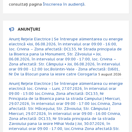
consultați pagina
Înscrierea în audiență
.
ANUNȚURI
Anunț Rețele Electrice | Se întrerupe alimentarea cu energie
electrică •Joi, 06.08.2026, în intervalul orar 09:00 - 16:00,
loc. Crivina – Zona afectată: DC133, Nr Strada principala de
la Biserica pana la Monument, Str. Zăvoiului • Joi,
06.08.2026, în intervalul orar 09:00 - 17:00, loc. Crivina –
Zona afectată: Str. Câmpului • Joi, 06.08.2026, în intervalul
orar 09:00 - 12:00 loc.Bolintin-Vale - Zona afectată: DJ601,
Nr De la Blocuri pana la iesire catre Ciorogarla
5 august 2026
Anunț Rețele Electrice | Se întrerupe alimentarea cu energie
electrică loc. Crivina – Luni, 27.07.2026, în intervalul orar
09:00 - 15:00 loc.Crivina, Zona afectată: DC133, Nr
Principala de la Biserica pana la strada Campului | Miercuri,
29.07.2026, în intervalul orar 09:00 - 17:00 loc.Crivina, Zona
afectată: Str. Măceșului, Str. Zăvoiului, Str. Câmpului |
Miercuri, 29.07.2026, în intervalul orar 09:00 - 16:00 Crivina,
Zona afectată: DC133, Nr Strada principala de la strada
Zavoiului pana la iesire Mihai Voda | Joi, 30.07.2026, în
intervalul orar 09:00 - 17:00, loc.Crivina Zona afectată:Str.