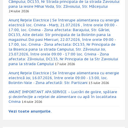
Câmpului, DC133, Nr Strada principala de la strada Zavoiului
pana la iesire Mihai Voda, Str. Zăvoiului, Str. Măceșului
24 iulie 2026
Anunț Rețele Electrice | Se întrerupe alimentarea cu energie
electrică loc. Crivina - Marți, 21.07.2026 , între orele 09:00 -
17:00, loc. Crivina - Zona afectata: Barajului, Str. Gârlei,
DC133, Alte detalii: Str principala de la Bolintin pana la
magazinul Doi pasi Miercuri, 22.07.2026, între orele 09:00 -
17:00, loc. Crivina - Zona afectata: DC133, Nr Principala de
la Biserica pana la strada Campului, Str. Zăvoiului Joi,
23.07.2026, între orele 09:00 - 17:00 loc. Crivina - Zona
afectata: Zăvoiului, DC133, Nr Principala de la Str Zavoiului
pana la strada Campului
17 iulie 2026
Anunț Rețele Electrice | Se întrerupe alimentarea cu energie
electrică Joi, 16.07.2026, între orele 09:00 - 13:00, loc.
Bolintin-Vale - Zona afectată: Str. Partizani
15 iulie 2026
ANUNȚ IMPORTANT APA SERVICE – Lucrări de golire, spălare
și dezinfecție a rețelei de alimentare cu apă în localitatea
Crivina
14 iulie 2026
Vezi toate anunțurile.