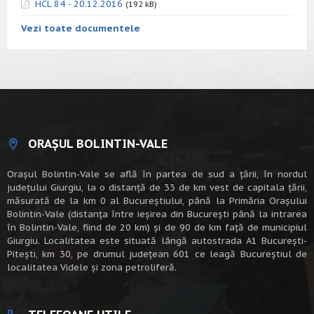
HCL 84 - 20.12.2016
(192 kB)
Vezi toate documentele
ORAȘUL BOLINTIN-VALE
Oraşul Bolintin-Vale se află în partea de sud a ţării, în nordul
judeţului Giurgiu, la o distanţă de 33 de km vest de capitala țării,
măsurată de la km 0 al Bucureștiului, până la Primăria Orașului
Bolintin-Vale (distanța între ieșirea din București până la intrarea
în Bolintin-Vale, fiind de 20 km) şi de 90 de km faţă de municipiul
Giurgiu. Localitatea este situată lângă autostrada A1 Bucureşti-
Piteşti, km 30, pe drumul judeţean 601 ce leagă Bucureştiul de
localitatea Videle şi zona petroliferă.