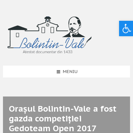
Deschide bara de unelte
MENIU
Orașul Bolintin-Vale a fost
gazda competiției
Gedoteam Open 2017