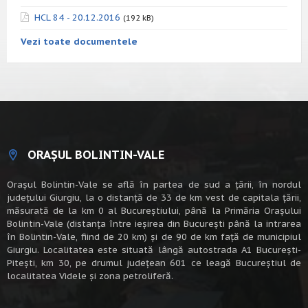
HCL 84 - 20.12.2016
(192 kB)
Vezi toate documentele
ORAȘUL BOLINTIN-VALE
Oraşul Bolintin-Vale se află în partea de sud a ţării, în nordul
judeţului Giurgiu, la o distanţă de 33 de km vest de capitala țării,
măsurată de la km 0 al Bucureștiului, până la Primăria Orașului
Bolintin-Vale (distanța între ieșirea din București până la intrarea
în Bolintin-Vale, fiind de 20 km) şi de 90 de km faţă de municipiul
Giurgiu. Localitatea este situată lângă autostrada A1 Bucureşti-
Piteşti, km 30, pe drumul judeţean 601 ce leagă Bucureştiul de
localitatea Videle şi zona petroliferă.