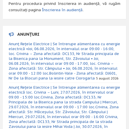
Pentru procedura privind înscrierea in audiență, vă rugăm
consultați pagina
Înscrierea în audiență
.
ANUNȚURI
Anunț Rețele Electrice | Se întrerupe alimentarea cu energie
electrică •Joi, 06.08.2026, în intervalul orar 09:00 - 16:00,
loc. Crivina – Zona afectată: DC133, Nr Strada principala de
la Biserica pana la Monument, Str. Zăvoiului • Joi,
06.08.2026, în intervalul orar 09:00 - 17:00, loc. Crivina –
Zona afectată: Str. Câmpului • Joi, 06.08.2026, în intervalul
orar 09:00 - 12:00 loc.Bolintin-Vale - Zona afectată: DJ601,
Nr De la Blocuri pana la iesire catre Ciorogarla
5 august 2026
Anunț Rețele Electrice | Se întrerupe alimentarea cu energie
electrică loc. Crivina – Luni, 27.07.2026, în intervalul orar
09:00 - 15:00 loc.Crivina, Zona afectată: DC133, Nr
Principala de la Biserica pana la strada Campului | Miercuri,
29.07.2026, în intervalul orar 09:00 - 17:00 loc.Crivina, Zona
afectată: Str. Măceșului, Str. Zăvoiului, Str. Câmpului |
Miercuri, 29.07.2026, în intervalul orar 09:00 - 16:00 Crivina,
Zona afectată: DC133, Nr Strada principala de la strada
Zavoiului pana la iesire Mihai Voda | Joi, 30.07.2026, în