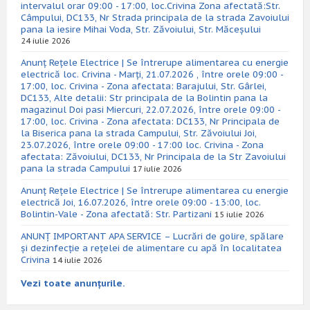
intervalul orar 09:00 - 17:00, loc.Crivina Zona afectată:Str.
Câmpului, DC133, Nr Strada principala de la strada Zavoiului
pana la iesire Mihai Voda, Str. Zăvoiului, Str. Măceșului
24 iulie 2026
Anunț Rețele Electrice | Se întrerupe alimentarea cu energie
electrică loc. Crivina - Marți, 21.07.2026 , între orele 09:00 -
17:00, loc. Crivina - Zona afectata: Barajului, Str. Gârlei,
DC133, Alte detalii: Str principala de la Bolintin pana la
magazinul Doi pasi Miercuri, 22.07.2026, între orele 09:00 -
17:00, loc. Crivina - Zona afectata: DC133, Nr Principala de
la Biserica pana la strada Campului, Str. Zăvoiului Joi,
23.07.2026, între orele 09:00 - 17:00 loc. Crivina - Zona
afectata: Zăvoiului, DC133, Nr Principala de la Str Zavoiului
pana la strada Campului
17 iulie 2026
Anunț Rețele Electrice | Se întrerupe alimentarea cu energie
electrică Joi, 16.07.2026, între orele 09:00 - 13:00, loc.
Bolintin-Vale - Zona afectată: Str. Partizani
15 iulie 2026
ANUNȚ IMPORTANT APA SERVICE – Lucrări de golire, spălare
și dezinfecție a rețelei de alimentare cu apă în localitatea
Crivina
14 iulie 2026
Vezi toate anunțurile.