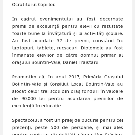
Ocrotitorul Copiilor.
In cadrul evenimentului au fost decernate
premii de excelență pentru elevii cu rezultate
foarte bune la învățătură și la activități școlare.
Au fost acordate 57 de premii, constând în:
laptopuri, tablete, rucsacuri. Diplomele au fost
înmanate elevilor de către domnul primar al
orașului Bolintin-Vale, Daniel Traistaru.
Reamintim că, în anul 2017, Primăria Orașului
Bolintin-Vale și Consiliul Local Bolintin-Vale au
alocat celor trei scoli din oraș fonduri în valoare
de 90.000 lei pentru acordarea premiilor de
excelență în educație.
Spectacolul a fost un prilej de bucurie pentru cei
prezenți, peste 500 de persoane, și mai ales
pentru copiii cu dizabilități, cărora Moș Crăciun,