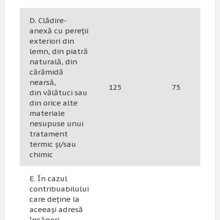
D. Clădire-
anexă cu pereții
exteriori din
lemn, din piatră
naturală, din
cărămidă
nearsă,
125
75
din vălătuci sau
din orice alte
materiale
nesupuse unui
tratament
termic și/sau
chimic
E. În cazul
contribuabilului
care deține la
aceeași adresă
încăperi