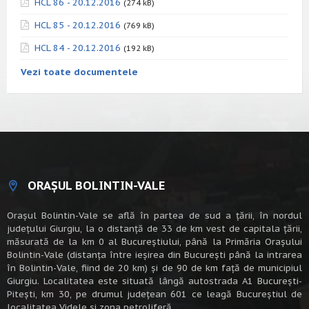
HCL 86 - 20.12.2016
(274 kB)
HCL 85 - 20.12.2016
(769 kB)
HCL 84 - 20.12.2016
(192 kB)
Vezi toate documentele
ORAȘUL BOLINTIN-VALE
Oraşul Bolintin-Vale se află în partea de sud a ţării, în nordul
judeţului Giurgiu, la o distanţă de 33 de km vest de capitala țării,
măsurată de la km 0 al Bucureștiului, până la Primăria Orașului
Bolintin-Vale (distanța între ieșirea din București până la intrarea
în Bolintin-Vale, fiind de 20 km) şi de 90 de km faţă de municipiul
Giurgiu. Localitatea este situată lângă autostrada A1 Bucureşti-
Piteşti, km 30, pe drumul judeţean 601 ce leagă Bucureştiul de
localitatea Videle şi zona petroliferă.