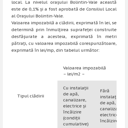
local. La nivelul orașului Bolintin-Vale această
este de 0,1% și a fost aprobată de Consiliul Local
al Orașului Bolintin-Vale.
Valoarea impozabilă a clădirii, exprimată în lei, se
determină prin înmulţirea suprafeţei construite
desfăşurate a acesteia, exprimată în metri
pătraţi, cu valoarea impozabilă corespunzătoare,
exprimată în lei/mp, din tabelul următor:
Valoarea impozabilă
– lei/m2 –
Cu instalații
Fără
de apă,
Tipul clădirii
instalații
canalizare,
de apă,
electrice și
canalizare,
încălzire
electrice și
(condiții
încălzire
cumulative)