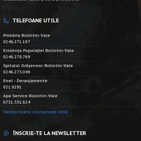
TELEFOANE UTILE
Primăria Bolintin-Vale
0246.271.187
Evidența Populației Bolintin-Vale
0246.270.769
Spitalul Orășenesc Bolintin-Vale
0246.273.049
Enel - Deranjamente
021.9291
Apa Service Bolintin-Vale
0731.551.624
Vedeți toate contactele utile
ÎNSCRIE-TE LA NEWSLETTER