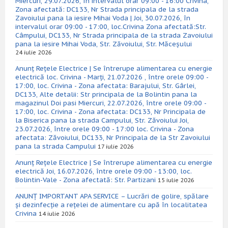
Miercuri, 29.07.2026, în intervalul orar 09:00 - 16:00 Crivina,
Zona afectată: DC133, Nr Strada principala de la strada
Zavoiului pana la iesire Mihai Voda | Joi, 30.07.2026, în
intervalul orar 09:00 - 17:00, loc.Crivina Zona afectată:Str.
Câmpului, DC133, Nr Strada principala de la strada Zavoiului
pana la iesire Mihai Voda, Str. Zăvoiului, Str. Măceșului
24 iulie 2026
Anunț Rețele Electrice | Se întrerupe alimentarea cu energie
electrică loc. Crivina - Marți, 21.07.2026 , între orele 09:00 -
17:00, loc. Crivina - Zona afectata: Barajului, Str. Gârlei,
DC133, Alte detalii: Str principala de la Bolintin pana la
magazinul Doi pasi Miercuri, 22.07.2026, între orele 09:00 -
17:00, loc. Crivina - Zona afectata: DC133, Nr Principala de
la Biserica pana la strada Campului, Str. Zăvoiului Joi,
23.07.2026, între orele 09:00 - 17:00 loc. Crivina - Zona
afectata: Zăvoiului, DC133, Nr Principala de la Str Zavoiului
pana la strada Campului
17 iulie 2026
Anunț Rețele Electrice | Se întrerupe alimentarea cu energie
electrică Joi, 16.07.2026, între orele 09:00 - 13:00, loc.
Bolintin-Vale - Zona afectată: Str. Partizani
15 iulie 2026
ANUNȚ IMPORTANT APA SERVICE – Lucrări de golire, spălare
și dezinfecție a rețelei de alimentare cu apă în localitatea
Crivina
14 iulie 2026