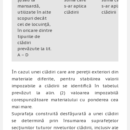
mansardă,
s-ar aplica
s-ar aplica
utilizate în alte
clădirii
clădirii
scopuri decât
cel de locuință,
în oricare dintre
tipurile de
clădiri
prevăzute la lit.
A – D
În cazul unei clădiri care are pereţii exteriori din
materiale diferite, pentru stabilirea valorii
impozabile a clădirii se identifică în tabelul
prevăzut la alin. (2) valoarea impozabilă
corespunzătoare materialului cu ponderea cea
mai mare.
Suprafaţa construită desfăşurată a unei clădiri
se determină prin însumarea suprafeţelor
secţiunilor tuturor nivelurilor clădirii, inclusiv ale