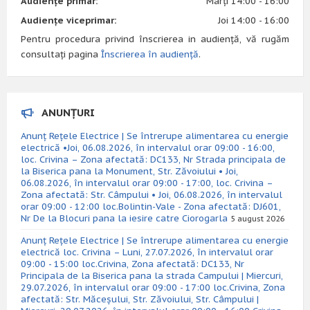
Audiențe primar:
Marți 14:00 - 16:00
Audiențe viceprimar:
Joi 14:00 - 16:00
Pentru procedura privind înscrierea in audiență, vă rugăm
consultați pagina
Înscrierea în audiență
.
ANUNȚURI
Anunț Rețele Electrice | Se întrerupe alimentarea cu energie
electrică •Joi, 06.08.2026, în intervalul orar 09:00 - 16:00,
loc. Crivina – Zona afectată: DC133, Nr Strada principala de
la Biserica pana la Monument, Str. Zăvoiului • Joi,
06.08.2026, în intervalul orar 09:00 - 17:00, loc. Crivina –
Zona afectată: Str. Câmpului • Joi, 06.08.2026, în intervalul
orar 09:00 - 12:00 loc.Bolintin-Vale - Zona afectată: DJ601,
Nr De la Blocuri pana la iesire catre Ciorogarla
5 august 2026
Anunț Rețele Electrice | Se întrerupe alimentarea cu energie
electrică loc. Crivina – Luni, 27.07.2026, în intervalul orar
09:00 - 15:00 loc.Crivina, Zona afectată: DC133, Nr
Principala de la Biserica pana la strada Campului | Miercuri,
29.07.2026, în intervalul orar 09:00 - 17:00 loc.Crivina, Zona
afectată: Str. Măceșului, Str. Zăvoiului, Str. Câmpului |