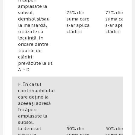
amplasate la
subsol,
75% din
75% din
demisol și/sau
suma care
suma care
la mansardă,
s-ar aplica
s-ar aplica
utilizate ca
clădirii
clădirii
locuință, în
oricare dintre
tipurile de
clădiri
prevăzute la lit.
A – D
F. În cazul
contribuabilului
care deține la
aceeași adresă
încăperi
amplasate la
subsol,
la demisol
50% din
50% din
și/sau la
suma care
suma care