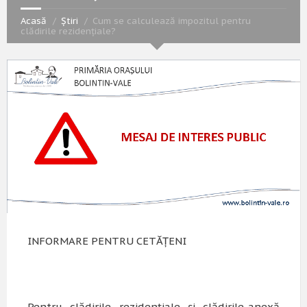
Acasă
Știri
Cum se calculează impozitul pentru
clădirile rezidențiale?
INFORMARE PENTRU CETĂȚENI
Pentru clădirile rezidențiale și clădirile-anexă