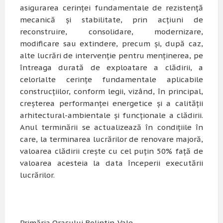
asigurarea cerinţei fundamentale de rezistenţă
mecanică şi stabilitate, prin acţiuni de
reconstruire, consolidare, modernizare,
modificare sau extindere, precum şi, după caz,
alte lucrări de intervenţie pentru menţinerea, pe
întreaga durată de exploatare a clădirii, a
celorlalte cerinţe fundamentale aplicabile
construcţiilor, conform legii, vizând, în principal,
creşterea performanţei energetice şi a calităţii
arhitectural-ambientale şi funcţionale a clădirii.
Anul terminării se actualizează în condiţiile în
care, la terminarea lucrărilor de renovare majoră,
valoarea clădirii creşte cu cel puţin 50% faţă de
valoarea acesteia la data începerii executării
lucrărilor.
Primăria Orașului Bolintin-Vale