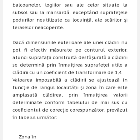
balcoanelor, logiilor sau ale celor situate la
subsol sau la mansardă, exceptând suprafeţele
podurilor neutilizate ca locuinţă, ale scărilor şi
teraselor neacoperite.
Dacă dimensiunile exterioare ale unei clădiri nu
pot fi efectiv măsurate pe conturul exterior,
atunci suprafaţa construită desfăşurată a clădirii
se determină prin înmulţirea suprafeţei utile a
clădirii cu un coeficient de transformare de 1,4.
Valoarea impozabilă a clădirii se ajustează în
funcţie de rangul localităţii şi zona în care este
amplasată clădirea, prin înmulţirea valorii
determinate conform tabelului de mai sus cu
coeficientul de corecţie corespunzător, prevăzut
în tabelul următor:
Zona în