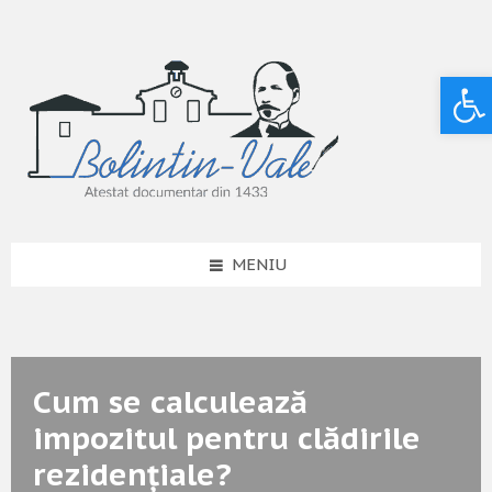
Deschide bara de unelte
MENIU
Cum se calculează
impozitul pentru clădirile
rezidențiale?