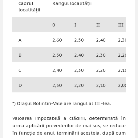
cadrul
Rangul localității
localității
0
I
II
III
A
2,60
2,50
2,40
2,30
B
2,50
2,40
2,30
2,20
C
2,40
2,30
2,20
2,10
D
2,30
2,20
2,10
2,00
*) Orașul Bolintin-Vale are rangul al III -lea.
Valoarea impozabilă a clădirii, determinată în
urma aplicării prevederilor de mai sus, se reduce
în funcţie de anul terminării acesteia, după cum