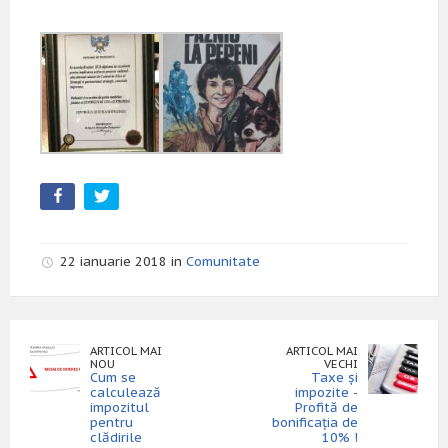
22 ianuarie 2018 in
Comunitate
ARTICOL MAI
ARTICOL MAI
NOU
VECHI
Cum se
Taxe și
calculează
impozite -
impozitul
Profită de
pentru
bonificația de
clădirile
10% !