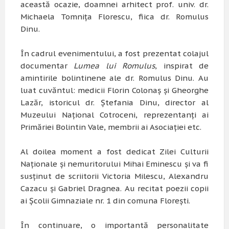
această ocazie, doamnei arhitect prof. univ. dr.
Michaela Tomniţa Florescu, fiica dr. Romulus
Dinu.
În cadrul evenimentului, a fost prezentat colajul
documentar
Lumea lui Romulus
, inspirat de
amintirile bolintinene ale dr. Romulus Dinu. Au
luat cuvăntul: medicii Florin Colonaş şi Gheorghe
Lazăr, istoricul dr. Ştefania Dinu, director al
Muzeului Naţional Cotroceni, reprezentanţi ai
Primăriei Bolintin Vale, membrii ai Asociaţiei etc.
Al doilea moment a fost dedicat Zilei Culturii
Naţionale şi nemuritorului Mihai Eminescu şi va fi
susţinut de scriitorii Victoria Milescu, Alexandru
Cazacu şi Gabriel Dragnea. Au recitat poezii copii
ai Școlii Gimnaziale nr. 1 din comuna Florești.
În continuare, o importantă personalitate