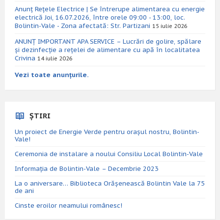
Anunț Rețele Electrice | Se întrerupe alimentarea cu energie
electrică Joi, 16.07.2026, între orele 09:00 - 13:00, loc.
Bolintin-Vale - Zona afectată: Str. Partizani
15 iulie 2026
ANUNȚ IMPORTANT APA SERVICE – Lucrări de golire, spălare
și dezinfecție a rețelei de alimentare cu apă în localitatea
Crivina
14 iulie 2026
Vezi toate anunțurile.
ȘTIRI
Un proiect de Energie Verde pentru orașul nostru, Bolintin-
Vale!
Ceremonia de instalare a noului Consiliu Local Bolintin-Vale
Informația de Bolintin-Vale – Decembrie 2023
La o aniversare… Biblioteca Orăşenească Bolintin Vale la 75
de ani
Cinste eroilor neamului românesc!