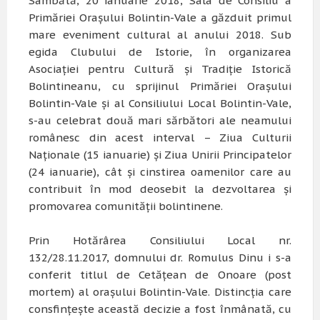
Sâmbătă, 20 ianuarie 2018, Sala de Consiliu a
Primăriei Orașului Bolintin-Vale a găzduit primul
mare eveniment cultural al anului 2018. Sub
egida Clubului de Istorie, în organizarea
Asociaţiei pentru Cultură şi Tradiţie Istorică
Bolintineanu, cu sprijinul Primăriei Orașului
Bolintin-Vale și al Consiliului Local Bolintin-Vale,
s-au celebrat două mari sărbători ale neamului
românesc din acest interval – Ziua Culturii
Naţionale (15 ianuarie) şi Ziua Unirii Principatelor
(24 ianuarie), cât şi cinstirea oamenilor care au
contribuit în mod deosebit la dezvoltarea şi
promovarea comunităţii bolintinene.
Prin Hotărârea Consiliului Local nr.
132/28.11.2017, domnului dr. Romulus Dinu i s-a
conferit titlul de Cetăţean de Onoare (post
mortem) al oraşului Bolintin-Vale. Distincţia care
consfinţeşte această decizie a fost înmânată, cu