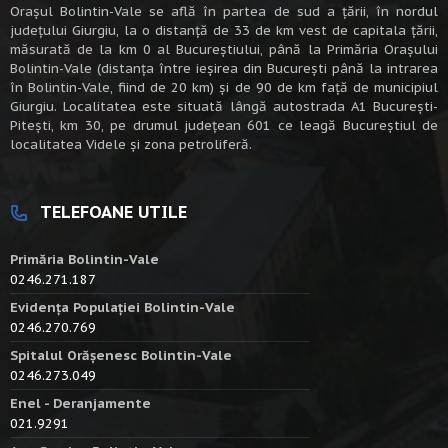
Oraşul Bolintin-Vale se află în partea de sud a ţării, în nordul
judeţului Giurgiu, la o distanţă de 33 de km vest de capitala țării,
măsurată de la km 0 al Bucureștiului, până la Primăria Orașului
Bolintin-Vale (distanța între ieșirea din București până la intrarea
în Bolintin-Vale, fiind de 20 km) şi de 90 de km faţă de municipiul
Giurgiu. Localitatea este situată lângă autostrada A1 Bucureşti-
Piteşti, km 30, pe drumul judeţean 601 ce leagă Bucureştiul de
localitatea Videle şi zona petroliferă.
TELEFOANE UTILE
Primăria Bolintin-Vale
0246.271.187
Evidența Populației Bolintin-Vale
0246.270.769
Spitalul Orășenesc Bolintin-Vale
0246.273.049
Enel - Deranjamente
021.9291