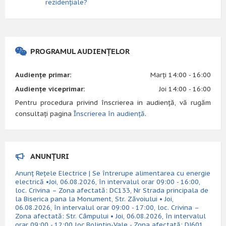
rezidențiale?
PROGRAMUL AUDIENȚELOR
Audiențe primar:
Marți 14:00 - 16:00
Audiențe viceprimar:
Joi 14:00 - 16:00
Pentru procedura privind înscrierea in audiență, vă rugăm
consultați pagina
Înscrierea în audiență
.
ANUNȚURI
Anunț Rețele Electrice | Se întrerupe alimentarea cu energie
electrică •Joi, 06.08.2026, în intervalul orar 09:00 - 16:00,
loc. Crivina – Zona afectată: DC133, Nr Strada principala de
la Biserica pana la Monument, Str. Zăvoiului • Joi,
06.08.2026, în intervalul orar 09:00 - 17:00, loc. Crivina –
Zona afectată: Str. Câmpului • Joi, 06.08.2026, în intervalul
orar 09:00 - 12:00 loc.Bolintin-Vale - Zona afectată: DJ601,