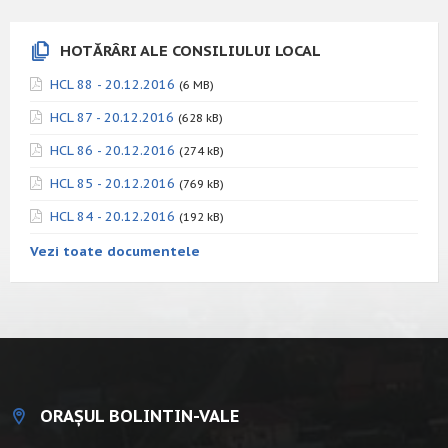
HOTĂRÂRI ALE CONSILIULUI LOCAL
HCL 88 - 20.12.2016
(6 MB)
HCL 87 - 20.12.2016
(628 kB)
HCL 86 - 20.12.2016
(274 kB)
HCL 85 - 20.12.2016
(769 kB)
HCL 84 - 20.12.2016
(192 kB)
Vezi toate documentele
ORAȘUL BOLINTIN-VALE