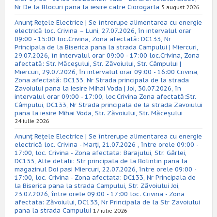
Nr De la Blocuri pana la iesire catre Ciorogarla
5 august 2026
Anunț Rețele Electrice | Se întrerupe alimentarea cu energie
electrică loc. Crivina – Luni, 27.07.2026, în intervalul orar
09:00 - 15:00 loc.Crivina, Zona afectată: DC133, Nr
Principala de la Biserica pana la strada Campului | Miercuri,
29.07.2026, în intervalul orar 09:00 - 17:00 loc.Crivina, Zona
afectată: Str. Măceșului, Str. Zăvoiului, Str. Câmpului |
Miercuri, 29.07.2026, în intervalul orar 09:00 - 16:00 Crivina,
Zona afectată: DC133, Nr Strada principala de la strada
Zavoiului pana la iesire Mihai Voda | Joi, 30.07.2026, în
intervalul orar 09:00 - 17:00, loc.Crivina Zona afectată:Str.
Câmpului, DC133, Nr Strada principala de la strada Zavoiului
pana la iesire Mihai Voda, Str. Zăvoiului, Str. Măceșului
24 iulie 2026
Anunț Rețele Electrice | Se întrerupe alimentarea cu energie
electrică loc. Crivina - Marți, 21.07.2026 , între orele 09:00 -
17:00, loc. Crivina - Zona afectata: Barajului, Str. Gârlei,
DC133, Alte detalii: Str principala de la Bolintin pana la
magazinul Doi pasi Miercuri, 22.07.2026, între orele 09:00 -
17:00, loc. Crivina - Zona afectata: DC133, Nr Principala de
la Biserica pana la strada Campului, Str. Zăvoiului Joi,
23.07.2026, între orele 09:00 - 17:00 loc. Crivina - Zona
afectata: Zăvoiului, DC133, Nr Principala de la Str Zavoiului
pana la strada Campului
17 iulie 2026