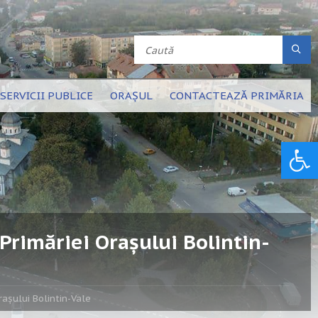
SERVICII PUBLICE
ORAȘUL
CONTACTEAZĂ PRIMĂRIA
Deschide bara de unelte
 Primăriei Orașului Bolintin-
rașului Bolintin-Vale