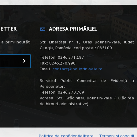
LETTER
ADRESA PRIMĂRIEI
 a primi noutăți
Str. Libertății nr. 1, Oraș Bolintin-Vale, Județ
Giurgiu, România, cod poștal: 085100
Telefon: 0246.271.187
Fax: 0246.270.990
Email:
contact@bolintin-vale.ro
Serviciul Public Comunitar de Evidență a
Persoanelor:
Telefon: 0246.270.769
Adresa: Str. Grădiniței, Bolintin-Vale ( Clădirea
de birouri administrative)
Politica de confidențialitate
Termeni și condiții