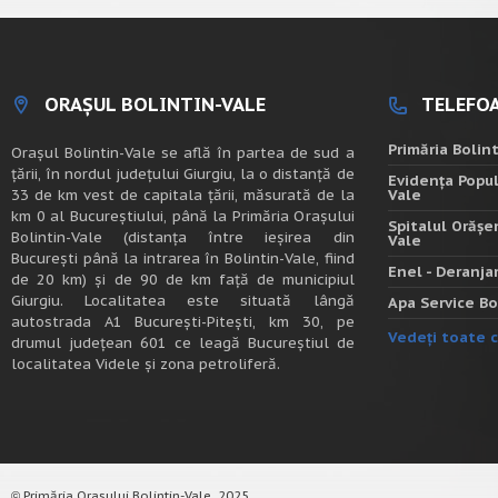
ORAȘUL BOLINTIN-VALE
TELEFOA
Primăria Bolin
Oraşul Bolintin-Vale se află în partea de sud a
ţării, în nordul judeţului Giurgiu, la o distanţă de
Evidența Popul
33 de km vest de capitala țării, măsurată de la
Vale
km 0 al Bucureștiului, până la Primăria Orașului
Spitalul Orășe
Bolintin-Vale (distanța între ieșirea din
Vale
București până la intrarea în Bolintin-Vale, fiind
Enel - Deranj
de 20 km) şi de 90 de km faţă de municipiul
Giurgiu. Localitatea este situată lângă
Apa Service Bo
autostrada A1 Bucureşti-Piteşti, km 30, pe
Vedeți toate c
drumul judeţean 601 ce leagă Bucureştiul de
localitatea Videle şi zona petroliferă.
Primăria Orașului Bolintin-Vale, 2025.
©