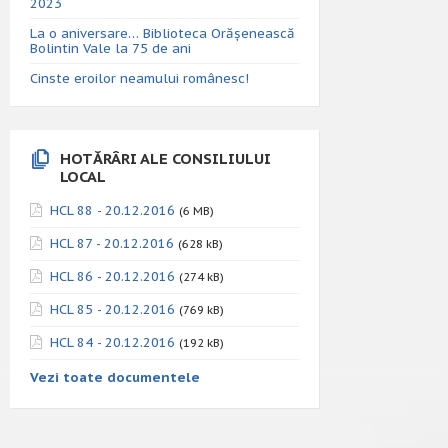
2023
La o aniversare… Biblioteca Orăşenească
Bolintin Vale la 75 de ani
Cinste eroilor neamului românesc!
HOTĂRÂRI ALE CONSILIULUI
LOCAL
HCL 88 - 20.12.2016
(6 MB)
HCL 87 - 20.12.2016
(628 kB)
HCL 86 - 20.12.2016
(274 kB)
HCL 85 - 20.12.2016
(769 kB)
HCL 84 - 20.12.2016
(192 kB)
Vezi toate documentele