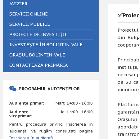
AVIZIER
SERVICII ONLINE
✅Proiec
SERVICII PUBLICE
Proiectul
PROIECTE DE INVESTIȚII
din Bulg
INVESTEȘTE ÎN BOLINTIN-VALE
cooperare
ORAȘUL BOLINTIN-VALE
Principal
CONTACTEAZĂ PRIMĂRIA
instituți
necesar p
de 30 cal
PROGRAMUL AUDIENȚELOR
monitoriz
Audiențe primar:
Marți 14:00 - 16:00
Platforma
garantând
Audiențe
Joi 14:00 - 16:00
viceprimar:
Orașului
Pentru procedura privind înscrierea in
abordabil
audiență, vă rugăm consultați pagina
transfro
Înscrierea în audiență
.