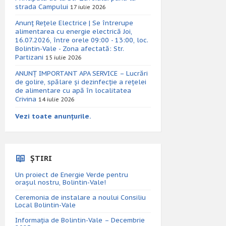
strada Campului
17 iulie 2026
Anunț Rețele Electrice | Se întrerupe
alimentarea cu energie electrică Joi,
16.07.2026, între orele 09:00 - 13:00, loc.
Bolintin-Vale - Zona afectată: Str.
Partizani
15 iulie 2026
ANUNȚ IMPORTANT APA SERVICE – Lucrări
de golire, spălare și dezinfecție a rețelei
de alimentare cu apă în localitatea
Crivina
14 iulie 2026
Vezi toate anunțurile.
ȘTIRI
Un proiect de Energie Verde pentru
orașul nostru, Bolintin-Vale!
Ceremonia de instalare a noului Consiliu
Local Bolintin-Vale
Informația de Bolintin-Vale – Decembrie