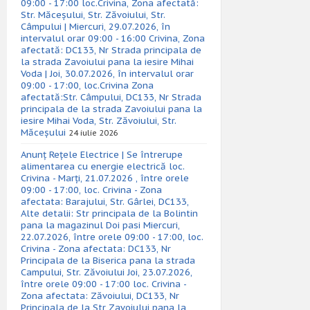
09:00 - 17:00 loc.Crivina, Zona afectată:
Str. Măceșului, Str. Zăvoiului, Str.
Câmpului | Miercuri, 29.07.2026, în
intervalul orar 09:00 - 16:00 Crivina, Zona
afectată: DC133, Nr Strada principala de
la strada Zavoiului pana la iesire Mihai
Voda | Joi, 30.07.2026, în intervalul orar
09:00 - 17:00, loc.Crivina Zona
afectată:Str. Câmpului, DC133, Nr Strada
principala de la strada Zavoiului pana la
iesire Mihai Voda, Str. Zăvoiului, Str.
Măceșului
24 iulie 2026
Anunț Rețele Electrice | Se întrerupe
alimentarea cu energie electrică loc.
Crivina - Marți, 21.07.2026 , între orele
09:00 - 17:00, loc. Crivina - Zona
afectata: Barajului, Str. Gârlei, DC133,
Alte detalii: Str principala de la Bolintin
pana la magazinul Doi pasi Miercuri,
22.07.2026, între orele 09:00 - 17:00, loc.
Crivina - Zona afectata: DC133, Nr
Principala de la Biserica pana la strada
Campului, Str. Zăvoiului Joi, 23.07.2026,
între orele 09:00 - 17:00 loc. Crivina -
Zona afectata: Zăvoiului, DC133, Nr
Principala de la Str Zavoiului pana la