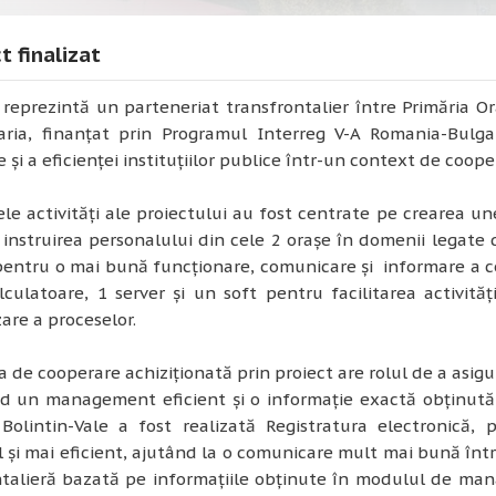
t finalizat
 reprezintă un parteneriat transfrontalier între Primăria Or
aria, finanțat prin Programul Interreg V-A Romania-Bulgar
 și a eficienței instituțiilor publice într-un context de coope
ele activități ale proiectului au fost centrate pe crearea 
i, instruirea personalului din cele 2 orașe în domenii legat
entru o mai bună funcționare, comunicare și informare a co
culatoare, 1 server și un soft pentru facilitarea activită
are a proceselor.
 de cooperare achiziționată prin proiect are rolul de a asig
 un management eficient și o informație exactă obținută în
 Bolintin-Vale a fost realizată Registratura electronică,
 și mai eficient, ajutând la o comunicare mult mai bună într
ntalieră bazată pe informațiile obținute în modulul de man