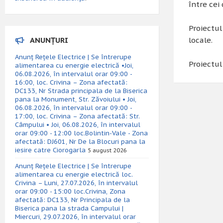
între cei 
Proiectul
ANUNȚURI
locale.
Anunț Rețele Electrice | Se întrerupe
Proiectul
alimentarea cu energie electrică •Joi,
06.08.2026, în intervalul orar 09:00 -
16:00, loc. Crivina – Zona afectată:
DC133, Nr Strada principala de la Biserica
pana la Monument, Str. Zăvoiului • Joi,
06.08.2026, în intervalul orar 09:00 -
17:00, loc. Crivina – Zona afectată: Str.
Câmpului • Joi, 06.08.2026, în intervalul
orar 09:00 - 12:00 loc.Bolintin-Vale - Zona
afectată: DJ601, Nr De la Blocuri pana la
iesire catre Ciorogarla
5 august 2026
Anunț Rețele Electrice | Se întrerupe
alimentarea cu energie electrică loc.
Crivina – Luni, 27.07.2026, în intervalul
orar 09:00 - 15:00 loc.Crivina, Zona
afectată: DC133, Nr Principala de la
Biserica pana la strada Campului |
Miercuri, 29.07.2026, în intervalul orar