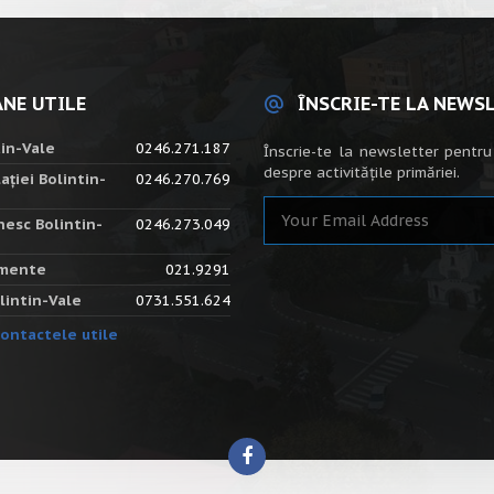
NE UTILE
ÎNSCRIE-TE LA NEWS
tin-Vale
0246.271.187
Înscrie-te la newsletter pentru
despre activitățile primăriei.
ației Bolintin-
0246.270.769
nesc Bolintin-
0246.273.049
amente
021.9291
lintin-Vale
0731.551.624
ontactele utile